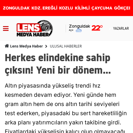
ZONGULDAK
KDZ. EREĞLİ
KOZLU
KİLİMLİ
ÇAYCUMA
GÖKÇEB
Zonguldak
22
°
YAZARLAR
Açık
ULUSAL HABERLER
Lens Medya Haber
Herkes elindekine sahip
çıksın! Yeni bir dönem...
Altın piyasasında yükseliş trendi hız
kesmeden devam ediyor. Yeni günde hem
gram altın hem de ons altın tarihi seviyeleri
test ederken, piyasadaki bu sert hareketliliğin
arka planı yatırımcıların yakın takibine girdi.
Fiyatlardaki yükselişin kalıcı olup olmayacağı,