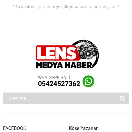
* Bu içerik ile ilgili yorum yok, ilk yorumu siz yazın, tartışalım *
WHATSAPP HATTI
05424527362
FACEBOOK
Köşe Yazarları