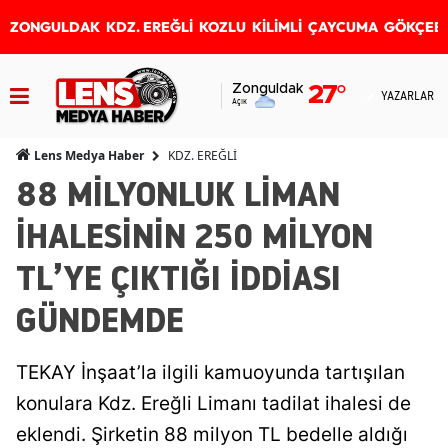
ZONGULDAK
KDZ. EREĞLİ
KOZLU
KİLİMLİ
ÇAYCUMA
GÖKÇEB
Zonguldak
27
°
YAZARLAR
Açık
KDZ. EREĞLİ
Lens Medya Haber
88 MİLYONLUK LİMAN
İHALESİNİN 250 MİLYON
TL’YE ÇIKTIĞI İDDİASI
GÜNDEMDE
TEKAY İnşaat’la ilgili kamuoyunda tartışılan
konulara Kdz. Ereğli Limanı tadilat ihalesi de
eklendi. Şirketin 88 milyon TL bedelle aldığı