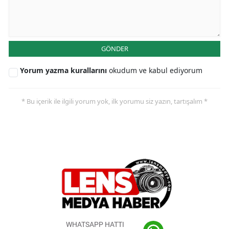
GÖNDER
Yorum yazma kurallarını
okudum ve kabul ediyorum
* Bu içerik ile ilgili yorum yok, ilk yorumu siz yazın, tartışalım *
WHATSAPP HATTI