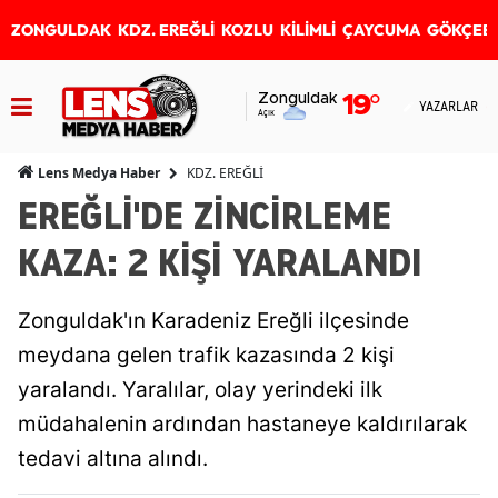
ZONGULDAK
KDZ. EREĞLİ
KOZLU
KİLİMLİ
ÇAYCUMA
GÖKÇEB
Zonguldak
19
°
YAZARLAR
Açık
KDZ. EREĞLİ
Lens Medya Haber
EREĞLİ'DE ZİNCİRLEME
KAZA: 2 KİŞİ YARALANDI
Zonguldak'ın Karadeniz Ereğli ilçesinde
meydana gelen trafik kazasında 2 kişi
yaralandı. Yaralılar, olay yerindeki ilk
müdahalenin ardından hastaneye kaldırılarak
tedavi altına alındı.