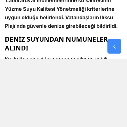
Laboratuvar incelemelerinde su kalitesinin
Yüzme Suyu Kalitesi Yönetmeliği kriterlerine
uygun olduğu belirlendi. Vatandaşların Ilıksu
Plajı’nda güvenle denize girebileceği bildirildi.
DENİZ SUYUNDAN NUMUNELER
ALINDI
Kozlu Belediyesi tarafından yenilenen sahili,
kumsalı ve sosyal tesisleriyle yaz sezonunda
vatandaşların yoğun ilgi gösterdiği Ilıksu Plajı’nda
deniz suyu kalitesine yönelik kontroller
gerçekleştirildi.
Vatandaşların sağlıklı ve güvenli bir ortamda
denize girebilmesi amacıyla plajın farklı
noktalarından deniz suyu numuneleri alındı.