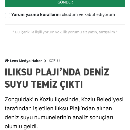
GÖNDER
Yorum yazma kurallarını
okudum ve kabul ediyorum
* Bu içerik ile ilgili yorum yok, ilk yorumu siz yazın, tartışalım *
KOZLU
Lens Medya Haber
ILIKSU PLAJI’NDA DENİZ
SUYU TEMİZ ÇIKTI
Zonguldak’ın Kozlu ilçesinde, Kozlu Belediyesi
tarafından işletilen Ilıksu Plajı’ndan alınan
deniz suyu numunelerinin analiz sonuçları
olumlu geldi.