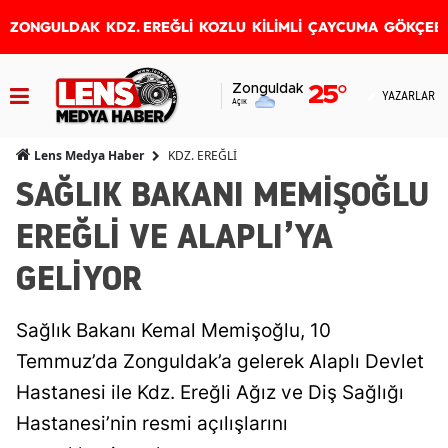
ZONGULDAK
KDZ. EREĞLİ
KOZLU
KİLİMLİ
ÇAYCUMA
GÖKÇEB
Zonguldak
25
°
YAZARLAR
Açık
KDZ. EREĞLİ
Lens Medya Haber
SAĞLIK BAKANI MEMİŞOĞLU
EREĞLİ VE ALAPLI’YA
GELİYOR
Sağlık Bakanı Kemal Memişoğlu, 10
Temmuz’da Zonguldak’a gelerek Alaplı Devlet
Hastanesi ile Kdz. Ereğli Ağız ve Diş Sağlığı
Hastanesi’nin resmi açılışlarını