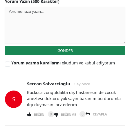
Yorum Yazın (500 Karakter)
GÖNDER
Yorum yazma kurallarını
okudum ve kabul ediyorum
Sercan Salvarcioglu
1 ay önce
Kockoca zonguldakta diş hastanesin de cocuk
S
aneztesi doktoru yok sayın bakanım bu durumla
ilgi duymasını arz ederim
0
0
CEVAPLA
BEĞEN
BEĞENME