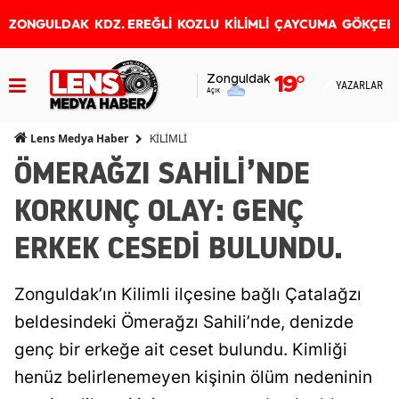
ZONGULDAK
KDZ. EREĞLİ
KOZLU
KİLİMLİ
ÇAYCUMA
GÖKÇEB
Zonguldak
19
°
YAZARLAR
Açık
KİLİMLİ
Lens Medya Haber
ÖMERAĞZI SAHİLİ’NDE
KORKUNÇ OLAY: GENÇ
ERKEK CESEDİ BULUNDU.
Zonguldak’ın Kilimli ilçesine bağlı Çatalağzı
beldesindeki Ömerağzı Sahili’nde, denizde
genç bir erkeğe ait ceset bulundu. Kimliği
henüz belirlenemeyen kişinin ölüm nedeninin