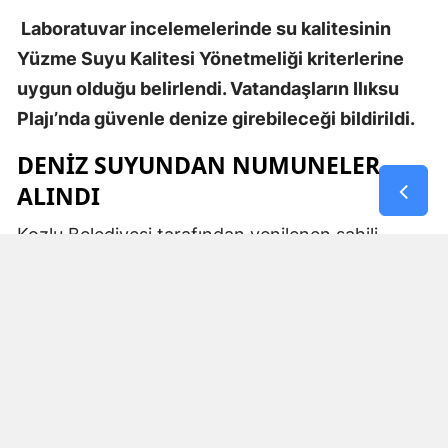
Laboratuvar incelemelerinde su kalitesinin
Yüzme Suyu Kalitesi Yönetmeliği kriterlerine
uygun olduğu belirlendi. Vatandaşların Ilıksu
Plajı’nda güvenle denize girebileceği bildirildi.
DENİZ SUYUNDAN NUMUNELER
ALINDI
Kozlu Belediyesi tarafından yenilenen sahili,
kumsalı ve sosyal tesisleriyle yaz sezonunda
vatandaşların yoğun ilgi gösterdiği Ilıksu Plajı’nda
deniz suyu kalitesine yönelik kontroller
gerçekleştirildi.
Vatandaşların sağlıklı ve güvenli bir ortamda
denize girebilmesi amacıyla plajın farklı