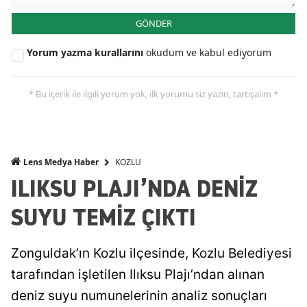
GÖNDER
Yorum yazma kurallarını
okudum ve kabul ediyorum
* Bu içerik ile ilgili yorum yok, ilk yorumu siz yazın, tartışalım *
KOZLU
Lens Medya Haber
ILIKSU PLAJI’NDA DENİZ
SUYU TEMİZ ÇIKTI
Zonguldak’ın Kozlu ilçesinde, Kozlu Belediyesi
tarafından işletilen Ilıksu Plajı’ndan alınan
deniz suyu numunelerinin analiz sonuçları