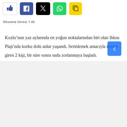
Okunma Süresi: 1 dk
Kozlu’nun yaz aylarında en yoğun noktalarından biri olan Ilıksu
Plajı’nda korku dolu anlar yaşandı. Serinlemek amacıyla denize
giren 2 kişi, bir süre sonra suda zorlanmaya başladı.
Denizdeki kişilerin boğulma tehlikesi geçirdiğini fark eden
cankurtaran
Talha Aydın
, zaman kaybetmeden harekete geçti.
Aydın’ın hızlı ve yerinde müdahalesi sayesinde boğulma tehlikesi
geçiren 2 kişi sudan çıkarıldı.
SANİYELERLE YARIŞTI
Olay sırasında plajda bulunan vatandaşlar da büyük panik yaşadı.