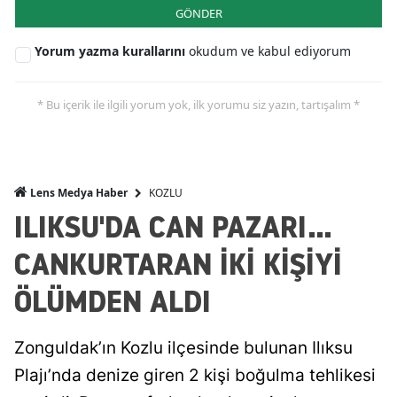
GÖNDER
Yorum yazma kurallarını
okudum ve kabul ediyorum
* Bu içerik ile ilgili yorum yok, ilk yorumu siz yazın, tartışalım *
KOZLU
Lens Medya Haber
ILIKSU'DA CAN PAZARI...
CANKURTARAN İKİ KİŞİYİ
ÖLÜMDEN ALDI
Zonguldak’ın Kozlu ilçesinde bulunan Ilıksu
Plajı’nda denize giren 2 kişi boğulma tehlikesi