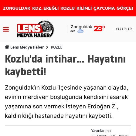
ZONGULDAK
KDZ. EREĞLİ
KOZLU
KİLİMLİ
ÇAYCUMA
GÖKÇEB
Zonguldak
23
°
YAZARLAR
Açık
KOZLU
Lens Medya Haber
Kozlu'da intihar... Hayatını
kaybetti!
Zonguldak’ın Kozlu ilçesinde yaşanan olayda,
evinin merdiven boşluğunda kendisini asarak
yaşamına son vermek isteyen Erdoğan Z.,
kaldırıldığı hastanede hayatını kaybetti.
Yayınlanma