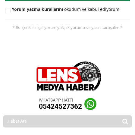
Yorum yazma kurallarını
okudum ve kabul ediyorum
* Bu içerik ile ilgili yorum yok, ilk yorumu siz yazın, tartışalım *
WHATSAPP HATTI
05424527362