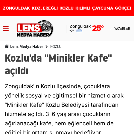
ZONGULDAK
KDZ. EREĞLİ
KOZLU
KİLİMLİ
ÇAYCUMA
GÖKÇEB
Zonguldak
25
°
YAZARLAR
Açık
KOZLU
Lens Medya Haber
Kozlu'da "Minikler Kafe"
açıldı
Zonguldak’ın Kozlu ilçesinde, çocuklara
yönelik sosyal ve eğitimsel bir hizmet olarak
“Minikler Kafe” Kozlu Belediyesi tarafından
hizmete açıldı. 3-6 yaş arası çocukların
ağırlanacağı kafe, hem eğlenceli hem de
eğitici bir ortam sunmayı hedefliyor.