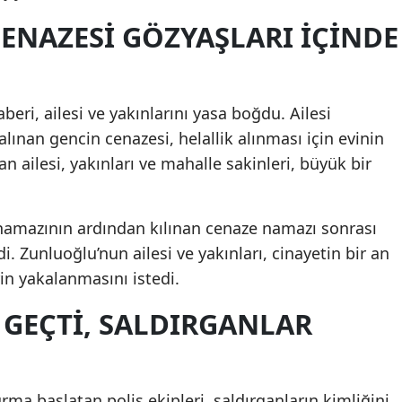
 CENAZESİ GÖZYAŞLARI İÇİNDE
eri, ailesi ve yakınlarını yasa boğdu. Ailesi
lınan gencin cenazesi, helallik alınması için evinin
n ailesi, yakınları ve mahalle sakinleri, büyük bir
namazının ardından kılınan cenaze namazı sonrası
i. Zunluoğlu’nun ailesi ve yakınları, cinayetin bir an
rin yakalanmasını istedi.
 GEÇTİ, SALDIRGANLAR
urma başlatan polis ekipleri, saldırganların kimliğini