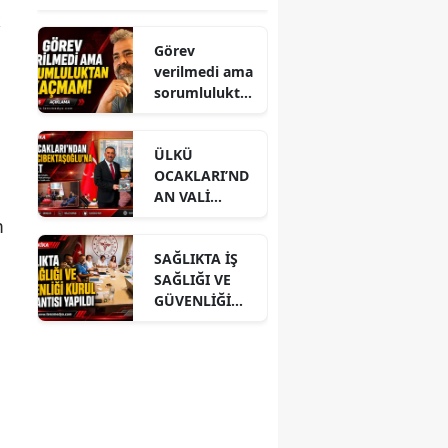
k
Görev
verilmedi ama
sorumlulukta
n kaçmam!
ÜLKÜ
OCAKLARI’ND
AN VALİ
HACIBEKTAŞO
m
ĞLU’NA
SAĞLIKTA İŞ
ZİYARET
SAĞLIĞI VE
GÜVENLİĞİ
KURUL
TOPLANTISI
YAPILDI