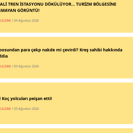
ALİ TREN İSTASYONU DÖKÜLÜYOR... TURİZM BÖLGESİNE
ŞMAYAN GÖRÜNTÜ!
ULDAK
/ 04 Ağustos 2026
posundan para çekp nakde mi çevirdi? Kreş sahibi hakkında
ddia
ULDAK
/ 03 Ağustos 2026
 Koç yolcuları peişan etti!
ULDAK
/ 03 Ağustos 2026