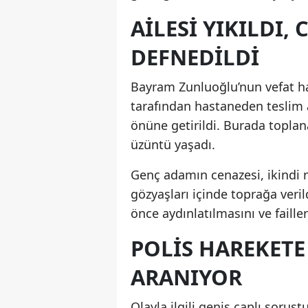
AİLESİ YIKILDI,
DEFNEDİLDİ
Bayram Zunluoğlu’nun vefat hab
tarafından hastaneden teslim a
önüne getirildi. Burada toplana
üzüntü yaşadı.
Genç adamın cenazesi, ikindi 
gözyaşları içinde toprağa verild
önce aydınlatılmasını ve faille
POLİS HAREKETE
ARANIYOR
Olayla ilgili geniş çaplı soruşt