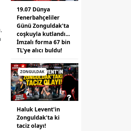
19.07 Dünya
Fenerbahçeliler
Günü Zonguldak'ta
.
coşkuyla kutlandı...
a
İmzalı forma 67 bin
TL'ye alıcı buldu!
ZONGULDAK
Haluk Levent'in
Zonguldak'ta ki
taciz olayı!