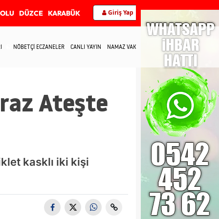
Giriş Yap
BOLU
DÜZCE
KARABÜK
I
NÖBETÇİ ECZANELER
CANLI YAYIN
NAMAZ VAKİTLERİ
İLETİŞİM
praz Ateşte
et kasklı iki kişi