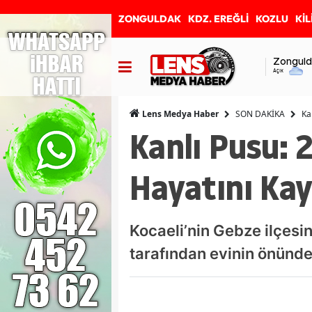
ZONGULDAK
KDZ. EREĞLİ
KOZLU
KİL
Zonguld
Açık
SON DAKİKA
Ka
Lens Medya Haber
Kanlı Pusu: 
Hayatını Kay
Kocaeli’nin Gebze ilçesi
tarafından evinin önünde