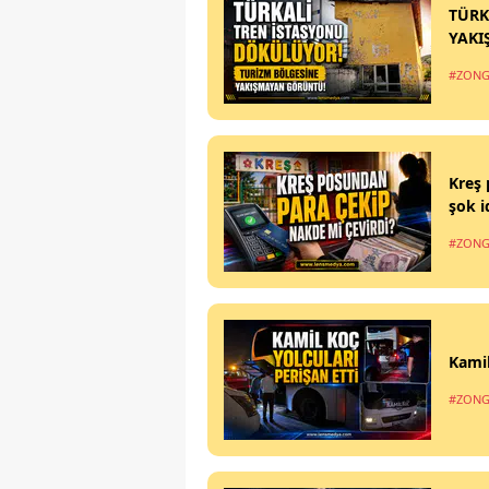
TÜRK
YAKI
#ZONG
Kreş 
şok i
#ZONG
Kamil
#ZONG