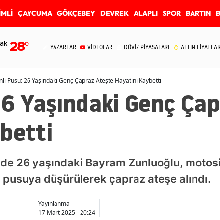
İMLİ
ÇAYCUMA
GÖKÇEBEY
DEVREK
ALAPLI
SPOR
BARTIN
ak
28
°
YAZARLAR
VİDEOLAR
DÖVİZ PİYASALARI
ALTIN FİYATLAR
nlı Pusu: 26 Yaşındaki Genç Çapraz Ateşte Hayatını Kaybetti
26 Yaşındaki Genç Ça
betti
nde 26 yaşındaki Bayram Zunluoğlu, motosikl
 pusuya düşürülerek çapraz ateşe alındı.
Yayınlanma
17 Mart 2025 - 20:24