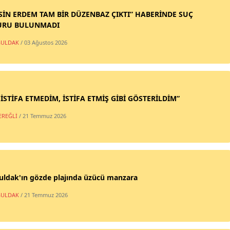
SİN ERDEM TAM BİR DÜZENBAZ ÇIKTI” HABERİNDE SUÇ
URU BULUNMADI
ULDAK
/ 03 Ağustos 2026
 İSTİFA ETMEDİM, İSTİFA ETMİŞ GİBİ GÖSTERİLDİM”
EREĞLİ
/ 21 Temmuz 2026
uldak'ın gözde plajında üzücü manzara
ULDAK
/ 21 Temmuz 2026