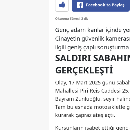
Facebook'ta Paylaş
Okunma Süresi: 2 dk
Genç adam kanlar içinde yere
Cinayetin güvenlik kamerası 
ilgili geniş çaplı soruşturma 
SALDIRI SABAHI
GERÇEKLEŞTİ
Olay, 17 Mart 2025 günü sabah
Mahallesi Piri Reis Caddesi 25
Bayram Zunluoğlu, seyir halind
Tam bu esnada motosikletle ge
kurarak çapraz ateş açtı.
Kurşunların isabet ettiği genç 