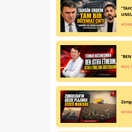
“TAH
UNS
#ZONG
“BEN
#KDZ. 
Zong
#ZONG