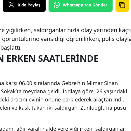
X'de Paylaş
Whatsapp'tan Gönder
 yığılırken, saldırganlar hızla olay yerinden kaçtı
görüntülerine yansıdığı öğrenilirken, polis olayl
başlattı.
N ERKEN SAATLERİNDE
a karşı 06.00 sıralarında Gebze’nin Mimar Sinan
. Sokak’ta meydana geldi. İddiaya göre, 26 yaşındaki
eki aracını evinin önüne park ederek araçtan indi.
len ve kask takan iki saldırgan, Zunluoğlu’na pusu
adam, ağır yaralı halde yere yığılırken, saldırganlar