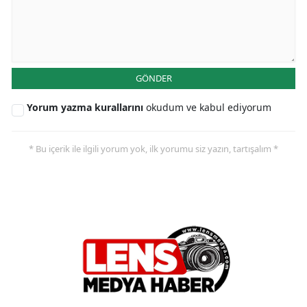
GÖNDER
Yorum yazma kurallarını
okudum ve kabul ediyorum
* Bu içerik ile ilgili yorum yok, ilk yorumu siz yazın, tartışalım *