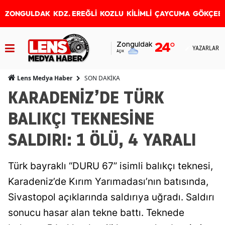
ZONGULDAK
KDZ. EREĞLİ
KOZLU
KİLİMLİ
ÇAYCUMA
GÖKÇEB
Zonguldak
24
°
YAZARLAR
Açık
SON DAKİKA
Lens Medya Haber
KARADENİZ’DE TÜRK
BALIKÇI TEKNESİNE
SALDIRI: 1 ÖLÜ, 4 YARALI
Türk bayraklı “DURU 67” isimli balıkçı teknesi,
Karadeniz’de Kırım Yarımadası’nın batısında,
Sivastopol açıklarında saldırıya uğradı. Saldırı
sonucu hasar alan tekne battı. Teknede