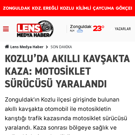
ZONGULDAK
KDZ. EREĞLİ
KOZLU
KİLİMLİ
ÇAYCUMA
GÖKÇEB
Zonguldak
23
°
YAZARLAR
Açık
SON DAKİKA
Lens Medya Haber
KOZLU’DA AKILLI KAVŞAKTA
KAZA: MOTOSİKLET
SÜRÜCÜSÜ YARALANDI
Zonguldak’ın Kozlu ilçesi girişinde bulunan
akıllı kavşakta otomobil ile motosikletin
karıştığı trafik kazasında motosiklet sürücüsü
yaralandı. Kaza sonrası bölgeye sağlık ve