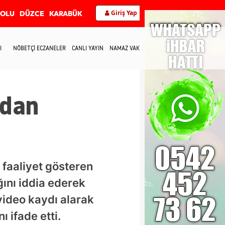
Giriş Yap
BOLU
DÜZCE
KARABÜK
I
NÖBETÇİ ECZANELER
CANLI YAYIN
NAMAZ VAKİTLERİ
İLETİŞİM
ndan
 faaliyet gösteren
ğını iddia ederek
video kaydı alarak
 ifade etti.