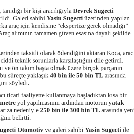
tanıdığı bir kişi aracılığıyla
Devrek Sugecti
ildi. Galeri sahibi
Yasin Sugecti
üzerinden yapılan
ka araç için kendisine “ekspertize gerek olmadığı”
Araç alımının tamamen güven esasına dayalı şekilde
zerinden taksitli olarak ödendiğini aktaran Koca, arac
ciddi teknik sorunlarla karşılaştığını dile getirdi.
mı ve ön takım başta olmak üzere birçok parçanın
, bu süreçte yaklaşık
40 bin ile 50 bin TL
arasında
ını söyledi.
 ticari faaliyette kullanmaya başladıktan kısa bir
ometre
yol yapılmasının ardından motorun
yatak
 arıza nedeniyle
250 bin ile 300 bin TL
arasında yen
ğını belirtti.
ugecti Otomotiv
ve galeri sahibi
Yasin Sugecti
ile