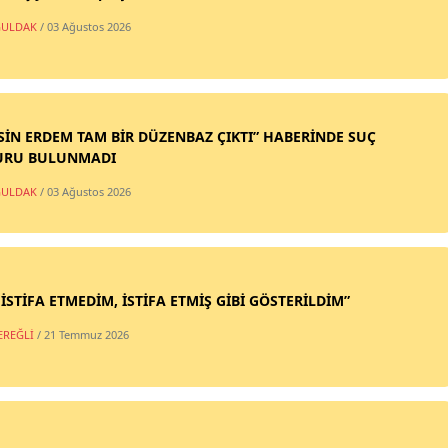
ULDAK
/ 03 Ağustos 2026
SİN ERDEM TAM BİR DÜZENBAZ ÇIKTI” HABERİNDE SUÇ
URU BULUNMADI
ULDAK
/ 03 Ağustos 2026
 İSTİFA ETMEDİM, İSTİFA ETMİŞ GİBİ GÖSTERİLDİM”
EREĞLİ
/ 21 Temmuz 2026