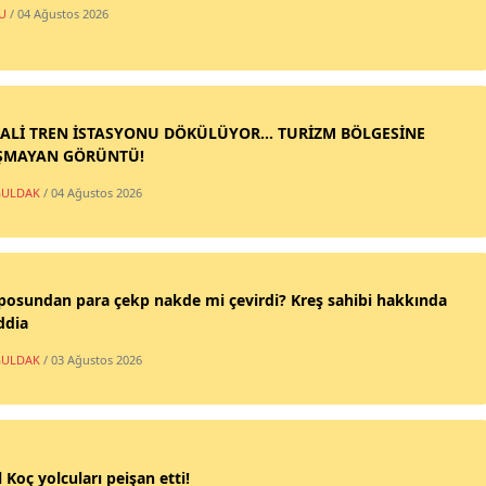
U
/ 04 Ağustos 2026
ALİ TREN İSTASYONU DÖKÜLÜYOR... TURİZM BÖLGESİNE
ŞMAYAN GÖRÜNTÜ!
ULDAK
/ 04 Ağustos 2026
posundan para çekp nakde mi çevirdi? Kreş sahibi hakkında
ddia
ULDAK
/ 03 Ağustos 2026
 Koç yolcuları peişan etti!