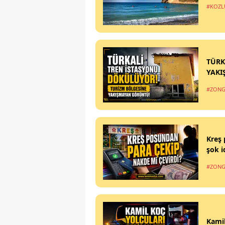
#KOZL
TÜRK
YAKI
#ZONG
Kreş 
şok i
#ZONG
Kamil