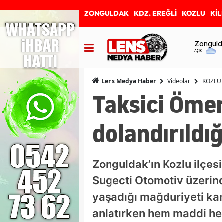
ZONGULDAK
KDZ. EREĞLİ
KOZLU
KİL
Zonguld
Açık
Videolar
KOZLU
Lens Medya Haber
Taksici Ömer
dolandırıldığ
Zonguldak’ın Kozlu ilçes
Sugecti Otomotiv üzerinde
yaşadığı mağduriyeti kam
anlatırken hem maddi hem