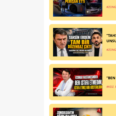
#ZONG
“TAH
UNS
#ZONG
“BEN
#KDZ. 