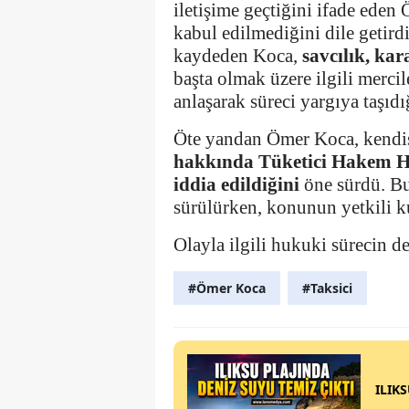
iletişime geçtiğini ifade eden
kabul edilmediğini dile getir
kaydeden Koca,
savcılık, ka
başta olmak üzere ilgili merci
anlaşarak süreci yargıya taşıdı
Öte yandan Ömer Koca, kendi
hakkında Tüketici Hakem He
iddia edildiğini
öne sürdü. Bu 
sürülürken, konunun yetkili k
Olayla ilgili hukuki sürecin de
#Ömer Koca
#Taksici
ILIK