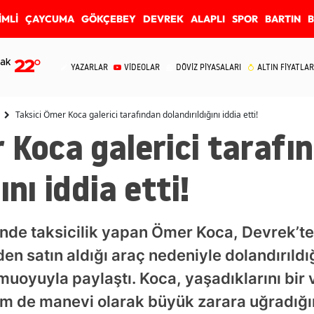
İMLİ
ÇAYCUMA
GÖKÇEBEY
DEVREK
ALAPLI
SPOR
BARTIN
ak
22
°
YAZARLAR
VİDEOLAR
DÖVİZ PİYASALARI
ALTIN FİYATLAR
Taksici Ömer Koca galerici tarafından dolandırıldığını iddia etti!
 Koca galerici tarafı
ını iddia etti!
inde taksicilik yapan Ömer Koca, Devrek’te
n satın aldığı araç nedeniyle dolandırıldı
uoyuyla paylaştı. Koca, yaşadıklarını bir 
 de manevi olarak büyük zarara uğradığını