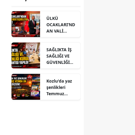
ÜLKÜ
OCAKLARI’ND
AN VALİ
HACIBEKTAŞO
ĞLU’NA
SAĞLIKTA İŞ
ZİYARET
SAĞLIĞI VE
GÜVENLİĞİ
KURUL
TOPLANTISI
Kozlu'da yaz
YAPILDI
şenlikleri
Temmuz
ayında da dolu
dizgin devam
ediyor!