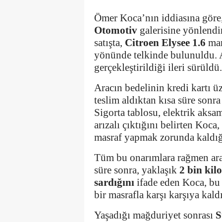
Ömer Koca’nın iddiasına göre, 
Otomotiv
galerisine yönlendir
satışta,
Citroen Elysee 1.6
mar
yönünde telkinde bulunuldu. 
gerçekleştirildiği ileri sürüldü.
Aracın bedelinin kredi kartı ü
teslim aldıktan kısa süre sonra 
Sigorta tablosu, elektrik aksa
arızalı çıktığını belirten Koca
masraf yapmak zorunda kaldığ
Tüm bu onarımlara rağmen aracı
süre sonra, yaklaşık
2 bin kil
sardığını
ifade eden Koca, bu
bir masrafla karşı karşıya kaldı
Yaşadığı mağduriyet sonrası
S