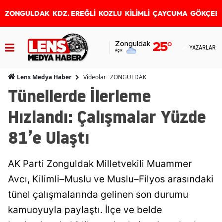
ZONGULDAK
KDZ. EREĞLİ
KOZLU
KİLİMLİ
ÇAYCUMA
GÖKÇEB
Zonguldak
25
°
YAZARLAR
Açık
Videolar
ZONGULDAK
Lens Medya Haber
Tünellerde İlerleme
Hızlandı: Çalışmalar Yüzde
81’e Ulaştı
AK Parti Zonguldak Milletvekili Muammer
Avcı, Kilimli–Muslu ve Muslu–Filyos arasındaki
tünel çalışmalarında gelinen son durumu
kamuoyuyla paylaştı. İlçe ve belde