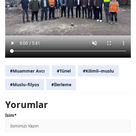
#Muammer Avcı
#Tünel
#Kilimli–muslu
#Muslu–filyos
#İlerleme
Yorumlar
İsim*