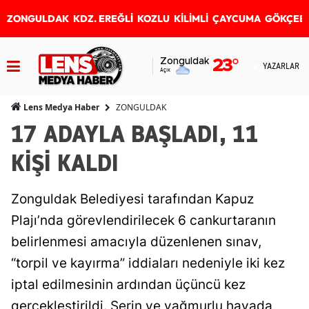
ZONGULDAK
KDZ. EREĞLİ
KOZLU
KİLİMLİ
ÇAYCUMA
GÖKÇEB
Zonguldak
23
°
YAZARLAR
Açık
ZONGULDAK
Lens Medya Haber
17 ADAYLA BAŞLADI, 11
KİŞİ KALDI
Zonguldak Belediyesi tarafından Kapuz
Plajı’nda görevlendirilecek 6 cankurtaranın
belirlenmesi amacıyla düzenlenen sınav,
“torpil ve kayırma” iddiaları nedeniyle iki kez
iptal edilmesinin ardından üçüncü kez
gerçekleştirildi. Serin ve yağmurlu havada