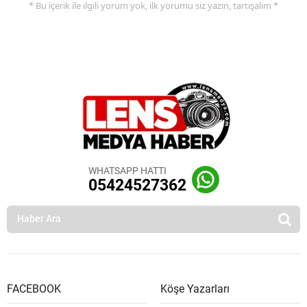
* Bu içerik ile ilgili yorum yok, ilk yorumu siz yazın, tartışalım *
WHATSAPP HATTI
05424527362
FACEBOOK
Köşe Yazarları