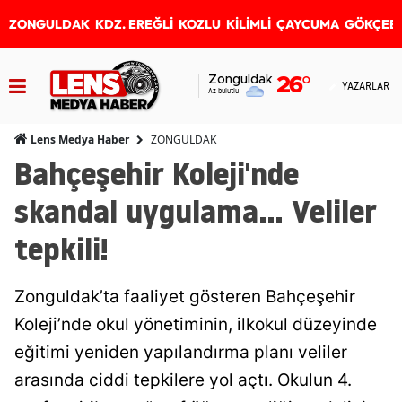
ZONGULDAK
KDZ. EREĞLİ
KOZLU
KİLİMLİ
ÇAYCUMA
GÖKÇEB
Zonguldak
26
°
YAZARLAR
Az bulutlu
ZONGULDAK
Lens Medya Haber
Bahçeşehir Koleji'nde
skandal uygulama... Veliler
tepkili!
Zonguldak’ta faaliyet gösteren Bahçeşehir
Koleji’nde okul yönetiminin, ilkokul düzeyinde
eğitimi yeniden yapılandırma planı veliler
arasında ciddi tepkilere yol açtı. Okulun 4.