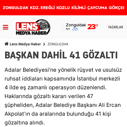
ZONGULDAK
KDZ. EREĞLİ
KOZLU
KİLİMLİ
ÇAYCUMA
GÖKÇEB
Zonguldak
23
°
YAZARLAR
Açık
ZONGULDAK
Lens Medya Haber
BAŞKAN DAHİL 41 GÖZALTI
Adalar Belediyesi’ne yönelik rüşvet ve usulsüz
ruhsat iddiaları kapsamında İstanbul merkezli
4 ilde eş zamanlı operasyon düzenlendi.
Haklarında gözaltı kararı verilen 47
şüpheliden, Adalar Belediye Başkanı Ali Ercan
Akpolat’ın da aralarında bulunduğu 41 kişi
gözaltına alındı.