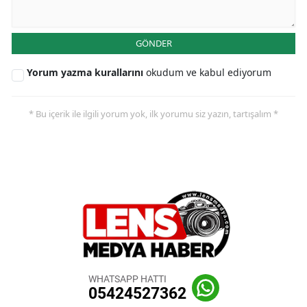
GÖNDER
Yorum yazma kurallarını
okudum ve kabul ediyorum
* Bu içerik ile ilgili yorum yok, ilk yorumu siz yazın, tartışalım *
WHATSAPP HATTI
05424527362