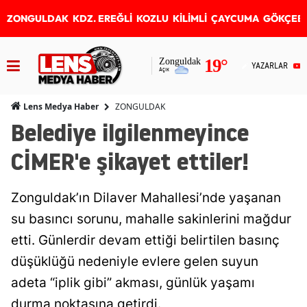
ZONGULDAK
KDZ. EREĞLİ
KOZLU
KİLİMLİ
ÇAYCUMA
GÖKÇEB
19
°
Zonguldak
YAZARLAR
Açık
ZONGULDAK
Lens Medya Haber
Belediye ilgilenmeyince
CİMER'e şikayet ettiler!
Zonguldak’ın Dilaver Mahallesi’nde yaşanan
su basıncı sorunu, mahalle sakinlerini mağdur
etti. Günlerdir devam ettiği belirtilen basınç
düşüklüğü nedeniyle evlere gelen suyun
adeta “iplik gibi” akması, günlük yaşamı
durma noktasına getirdi.