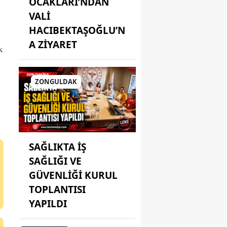
OCAKLARI’NDAN
VALİ
HACIBEKTAŞOĞLU’N
A ZİYARET
k
ZONGULDAK
SAĞLIKTA İŞ
SAĞLIĞI VE
GÜVENLİĞİ KURUL
TOPLANTISI
YAPILDI