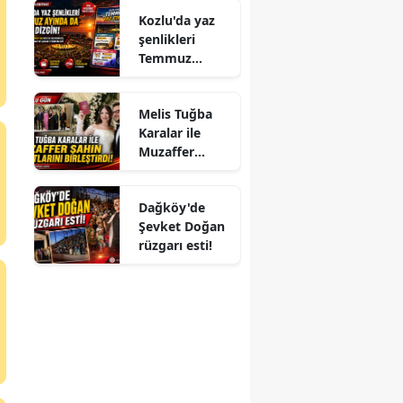
Kozlu'da yaz
şenlikleri
Temmuz
ayında da dolu
dizgin devam
Melis Tuğba
ediyor!
Karalar ile
Muzaffer
Şahin
Hayatlarını
Dağköy'de
Birleştirdi!
Şevket Doğan
rüzgarı esti!