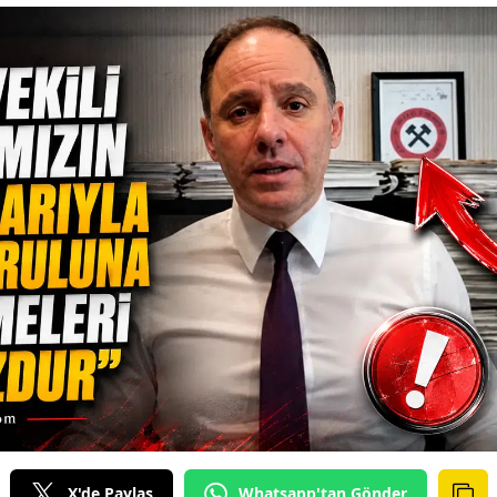
X'de Paylaş
Whatsapp'tan Gönder