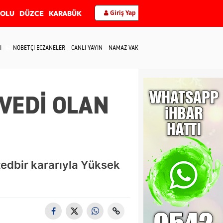
Giriş Yap
BOLU
DÜZCE
KARABÜK
I
NÖBETÇİ ECZANELER
CANLI YAYIN
NAMAZ VAKİTLERİ
İLETİŞİM
İVEDİ OLAN
tedbir kararıyla Yüksek