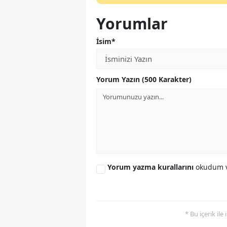
Yorumlar
İsim*
Yorum Yazın (500 Karakter)
Yorum yazma kurallarını
okudum v
* Bu içerik ile