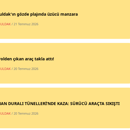
uldak'ın gözde plajında üzücü manzara
ULDAK
/ 21 Temmuz 2026
olden çıkan araç takla attı!
ULDAK
/ 20 Temmuz 2026
AN DURALI TÜNELLERİ’NDE KAZA: SÜRÜCÜ ARAÇTA SIKIŞTI
ULDAK
/ 20 Temmuz 2026