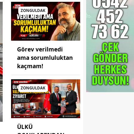
ZONGULDAK
Görev verilmedi
ama sorumluluktan
kaçmam!
ZONGULDAK
ÜLKÜ