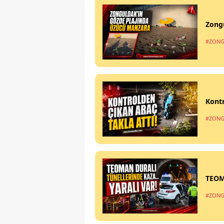
Zong
#ZONG
Kontr
#ZONG
TEOM
#ZONG