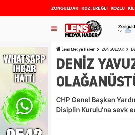
ZONGULDAK
KDZ. EREĞLİ
KOZLU
KİL
Zonguld
Açık
ZONGULDAK
D
Lens Medya Haber
DENİZ YAVUZ
OLAĞANÜST
CHP Genel Başkan Yardımc
Disiplin Kurulu’na sevk e