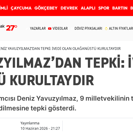
İMLİ
ÇAYCUMA
GÖKÇEBEY
DEVREK
ALAPLI
SPOR
BARTIN
ak
27
°
YAZARLAR
VİDEOLAR
DÖVİZ PİYASALARI
ALTIN FİYATLAR
ENİZ YAVUZYILMAZ’DAN TEPKİ: İVEDİ OLAN OLAĞANÜSTÜ KURULTAYDIR
YILMAZ’DAN TEPKİ: 
Ü KURULTAYDIR
ısı Deniz Yavuzyılmaz, 9 milletvekilinin 
dilmesine tepki gösterdi.
Yayınlanma
10 Haziran 2026 - 21:27