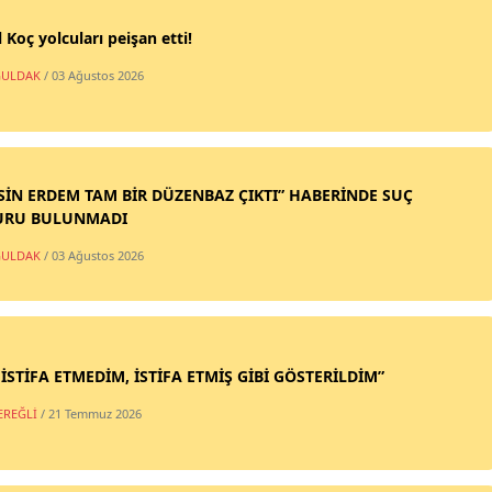
 Koç yolcuları peişan etti!
ULDAK
/ 03 Ağustos 2026
SİN ERDEM TAM BİR DÜZENBAZ ÇIKTI” HABERİNDE SUÇ
URU BULUNMADI
ULDAK
/ 03 Ağustos 2026
 İSTİFA ETMEDİM, İSTİFA ETMİŞ GİBİ GÖSTERİLDİM”
EREĞLİ
/ 21 Temmuz 2026