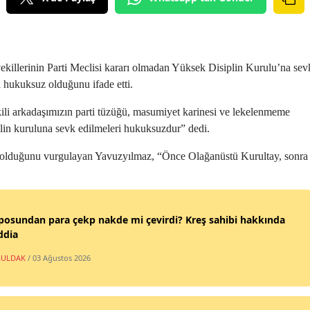
ekillerinin Parti Meclisi kararı olmadan Yüksek Disiplin Kurulu’na sev
n hukuksuz olduğunu ifade etti.
ili arkadaşımızın parti tüzüğü, masumiyet karinesi ve lekelenmeme
iplin kuruluna sevk edilmeleri hukuksuzdur” dedi.
t olduğunu vurgulayan Yavuzyılmaz, “Önce Olağanüstü Kurultay, sonra
posundan para çekp nakde mi çevirdi? Kreş sahibi hakkında
ddia
ULDAK
/ 03 Ağustos 2026