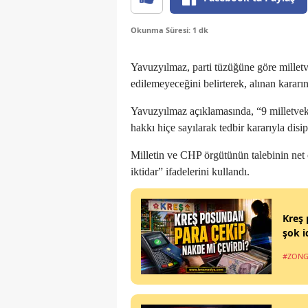
Okunma Süresi: 1 dk
Yavuzyılmaz, parti tüzüğüne göre milletv
edilemeyeceğini belirterek, alınan kararı
Yavuzyılmaz açıklamasında, “9 milletvek
hakkı hiçe sayılarak tedbir kararıyla dis
Milletin ve CHP örgütünün talebinin ne
iktidar” ifadelerini kullandı.
Kreş 
şok i
#ZONG