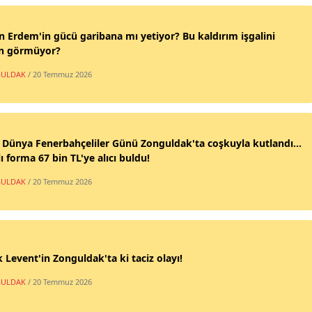
n Erdem'in gücü garibana mı yetiyor? Bu kaldırım işgalini
n görmüyor?
ULDAK
/ 20 Temmuz 2026
 Dünya Fenerbahçeliler Günü Zonguldak'ta coşkuyla kutlandı...
ı forma 67 bin TL'ye alıcı buldu!
ULDAK
/ 20 Temmuz 2026
 Levent'in Zonguldak'ta ki taciz olayı!
ULDAK
/ 20 Temmuz 2026