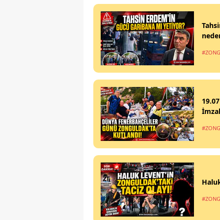
Tahsi
nede
#ZONG
19.07
İmzal
#ZONG
Haluk
#ZONG