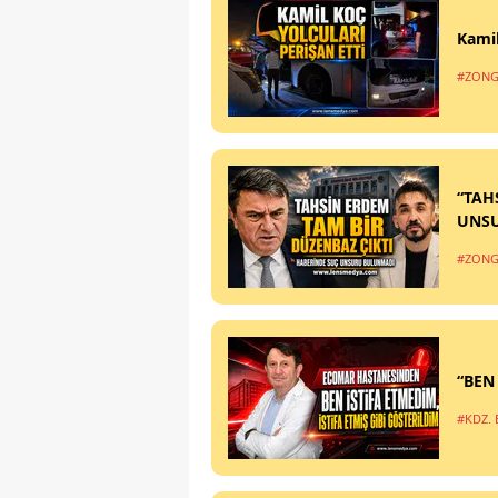
Kamil
#ZONG
“TAH
UNS
#ZONG
“BEN
#KDZ. 