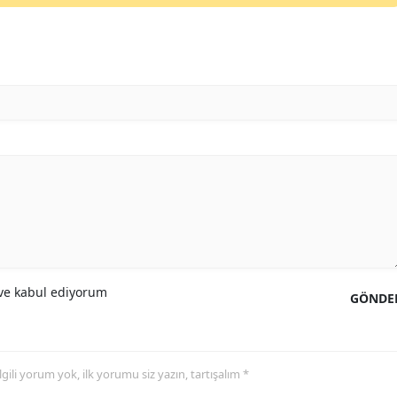
e kabul ediyorum
GÖNDE
 ilgili yorum yok, ilk yorumu siz yazın, tartışalım *