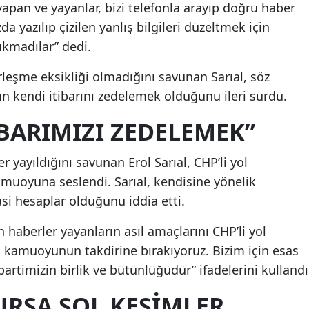
 yapan ve yayanlar, bizi telefonla arayıp doğru haber
a yazılıp çizilen yanlış bilgileri düzeltmek için
ıkmadılar” dedi.
leşme eksikliği olmadığını savunan Sarıal, söz
n kendi itibarını zedelemek olduğunu ileri sürdü.
İBARIMIZI ZEDELEMEK”
r yayıldığını savunan Erol Sarıal, CHP’li yol
muoyuna seslendi. Sarıal, kendisine yönelik
asi hesaplar olduğunu iddia etti.
 haberler yayanların asıl amaçlarını CHP’li yol
 kamuoyunun takdirine bırakıyoruz. Bizim için esas
partimizin birlik ve bütünlüğüdür” ifadelerini kullandı
RSA SOL KESİMLER