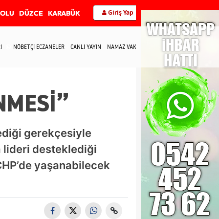
Giriş Yap
BOLU
DÜZCE
KARABÜK
I
NÖBETÇİ ECZANELER
CANLI YAYIN
NAMAZ VAKİTLERİ
İLETİŞİM
NMESİ”
ediği gerekçesiyle
 lideri desteklediği
 CHP’de yaşanabilecek