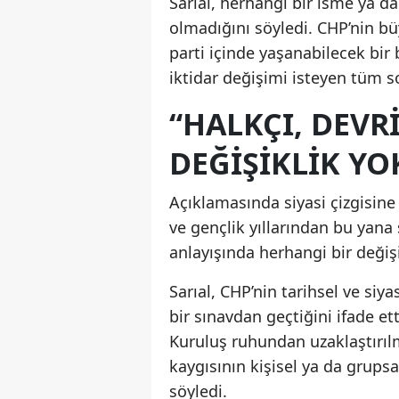
Sarıal, herhangi bir isme ya d
olmadığını söyledi. CHP’nin bü
parti içinde yaşanabilecek bir 
iktidar değişimi isteyen tüm so
“HALKÇI, DEVR
DEĞİŞİKLİK YO
Açıklamasında siyasi çizgisine
ve gençlik yıllarından bu yan
anlayışında herhangi bir değişi
Sarıal, CHP’nin tarihsel ve si
bir sınavdan geçtiğini ifade et
Kuruluş ruhundan uzaklaştırıl
kaygısının kişisel ya da grups
söyledi.