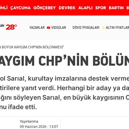
İMLİ
ÇAYCUMA
GÖKÇEBEY
DEVREK
ALAPLI
SPOR
BARTIN
ak
28
°
YAZARLAR
VİDEOLAR
DÖVİZ PİYASALARI
ALTIN FİYATLAR
N BÜYÜK KAYGIM CHP’NİN BÖLÜNMESİ”
AYGIM CHP’NİN BÖLÜ
ol Sarıal, kurultay imzalarına destek verm
tirilere yanıt verdi. Herhangi bir aday ya da
ığını söyleyen Sarıal, en büyük kaygısının
u ifade etti.
Yayınlanma
09 Haziran 2026 - 13:07