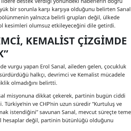
a lidere destek verdiği yönündeki haberlerin doğru
yük bir sorunla karşı karşıya olduğunu belirten Sarıal
bölünmenin yalnızca belirli grupları değil, ülkede
l kesimleri olumsuz etkileyeceğini dile getirdi.
İMCİ, KEMALİST ÇİZGİMDE
K”
 de vurgu yapan Erol Sarıal, aileden gelen, çocukluk
a sürdürdüğü halkçı, devrimci ve Kemalist mücadele
klik olmadığını belirtti.
yasal misyonuna dikkat çekerek, partinin bugün ciddi
ti. Türkiye’nin ve CHP’nin uzun süredir “Kurtuluş ve
mak istendiğini” savunan Sarıal, mevcut süreçte teme
al hesaplar değil, partinin bütünlüğü olduğunu