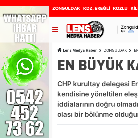
ZONGULDAK
KDZ. EREĞLİ
KOZLU
KİL
Zonguld
Açık
ZONGULDAK
E
Lens Medya Haber
EN BÜYÜK K
CHP kurultay delegesi Er
kendisine yöneltilen eleş
iddialarının doğru olmad
olası bir bölünme olduğun