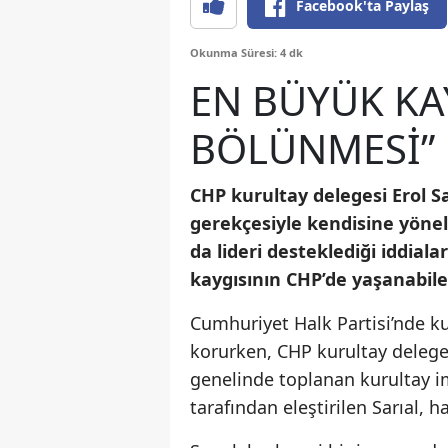
Facebook'ta Paylaş
Okunma Süresi: 4 dk
EN BÜYÜK KA
BÖLÜNMESİ”
CHP kurultay delegesi Erol S
gerekçesiyle kendisine yönelt
da lideri desteklediği iddial
kaygısının CHP’de yaşanabile
Cumhuriyet Halk Partisi’nde ku
korurken, CHP kurultay deleges
genelinde toplanan kurultay i
tarafından eleştirilen Sarıal, h