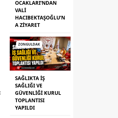
OCAKLARI’NDAN
VALİ
HACIBEKTAŞOĞLU’N
A ZİYARET
ZONGULDAK
SAĞLIKTA İŞ
SAĞLIĞI VE
t
GÜVENLİĞİ KURUL
TOPLANTISI
YAPILDI