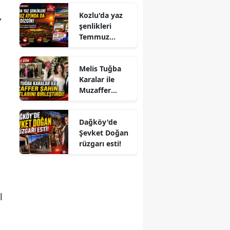
,
Kozlu'da yaz
şenlikleri
Temmuz
ayında da dolu
dizgin devam
Melis Tuğba
ediyor!
Karalar ile
Muzaffer
Şahin
Hayatlarını
Dağköy'de
Birleştirdi!
Şevket Doğan
rüzgarı esti!
l