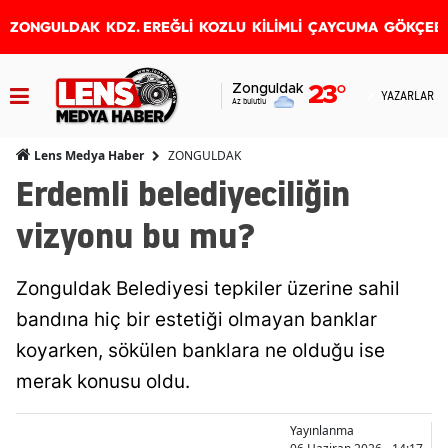
ZONGULDAK
KDZ. EREĞLİ
KOZLU
KİLİMLİ
ÇAYCUMA
GÖKÇEB
Zonguldak
23
°
YAZARLAR
Az bulutlu
ZONGULDAK
Lens Medya Haber
Erdemli belediyeciliğin
vizyonu bu mu?
Zonguldak Belediyesi tepkiler üzerine sahil
bandına hiç bir estetiği olmayan banklar
koyarken, sökülen banklara ne olduğu ise
merak konusu oldu.
Yayınlanma