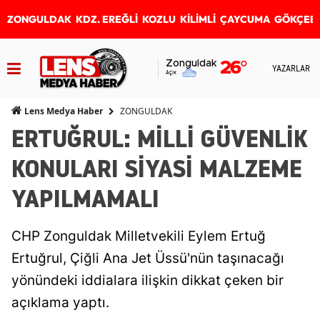
ZONGULDAK
KDZ. EREĞLİ
KOZLU
KİLİMLİ
ÇAYCUMA
GÖKÇEB
Zonguldak
26
°
YAZARLAR
Açık
ZONGULDAK
Lens Medya Haber
ERTUĞRUL: MİLLİ GÜVENLİK
KONULARI SİYASİ MALZEME
YAPILMAMALI
CHP Zonguldak Milletvekili Eylem Ertuğ
Ertuğrul, Çiğli Ana Jet Üssü'nün taşınacağı
yönündeki iddialara ilişkin dikkat çeken bir
açıklama yaptı.