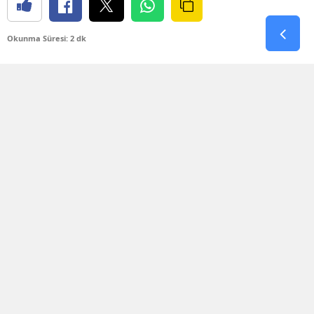
Okunma Süresi: 2 dk
Değirmenağzı Plajı’nda bugün korku dolu anlar
yaşandı. Denizin aniden kabarması ve dev
dalgaların oluşmasıyla birlikte plaj açıklarında
bulunan iki kişi kıyıya dönmekte güçlük çekti.
Dalgaların arasında sürüklenmeye başlayan iki
kişinin yardım çığlıklarını ve yaşadığı tehlikeyi
fark eden vatandaşlar durumu 112 Acil Çağrı
Merkezi’ne bildirdi.
İhbar üzerine AFAD, Deniz Polisi ve Sahil Güvenlik
ekipleri kısa sürede Değirmenağzı bölgesine sevk