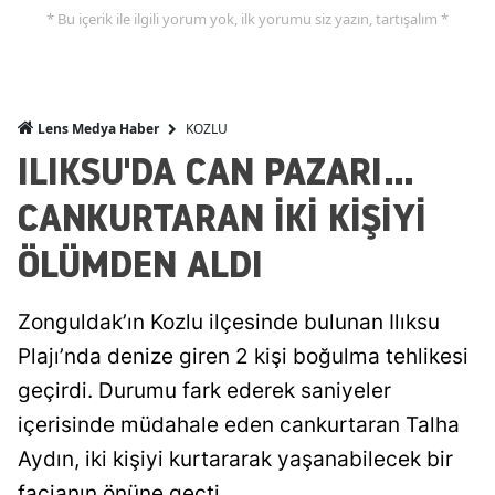
* Bu içerik ile ilgili yorum yok, ilk yorumu siz yazın, tartışalım *
KOZLU
Lens Medya Haber
ILIKSU'DA CAN PAZARI...
CANKURTARAN İKİ KİŞİYİ
ÖLÜMDEN ALDI
Zonguldak’ın Kozlu ilçesinde bulunan Ilıksu
Plajı’nda denize giren 2 kişi boğulma tehlikesi
geçirdi. Durumu fark ederek saniyeler
içerisinde müdahale eden cankurtaran Talha
Aydın, iki kişiyi kurtararak yaşanabilecek bir
facianın önüne geçti.