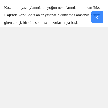
Kozlu’nun yaz aylarında en yoğun noktalarından biri olan Ilıksu
Plajı’nda korku dolu anlar yaşandı. Serinlemek amacıyla denize
giren 2 kişi, bir süre sonra suda zorlanmaya başladı.
Denizdeki kişilerin boğulma tehlikesi geçirdiğini fark eden
cankurtaran
Talha Aydın
, zaman kaybetmeden harekete geçti.
Aydın’ın hızlı ve yerinde müdahalesi sayesinde boğulma tehlikesi
geçiren 2 kişi sudan çıkarıldı.
SANİYELERLE YARIŞTI
Olay sırasında plajda bulunan vatandaşlar da büyük panik yaşadı.
İki kişinin suda çırpındığını fark eden Aydın’ın saniyeler
içerisinde müdahale etmesi, olası bir faciayı engelledi. Özellikle
boğulma vakalarında ilk dakikaların hayati önem taşıdığı