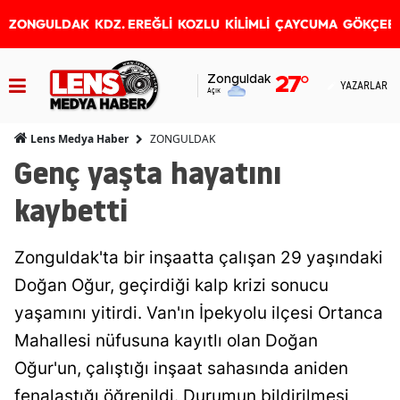
ZONGULDAK
KDZ. EREĞLİ
KOZLU
KİLİMLİ
ÇAYCUMA
GÖKÇEB
Zonguldak
27
°
YAZARLAR
Açık
ZONGULDAK
Lens Medya Haber
Genç yaşta hayatını
kaybetti
Zonguldak'ta bir inşaatta çalışan 29 yaşındaki
Doğan Oğur, geçirdiği kalp krizi sonucu
yaşamını yitirdi. Van'ın İpekyolu ilçesi Ortanca
Mahallesi nüfusuna kayıtlı olan Doğan
Oğur'un, çalıştığı inşaat sahasında aniden
fenalaştığı öğrenildi. Durumun bildirilmesi