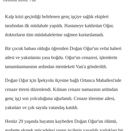
Okunma Süresi: 1 dk
Kalp krizi geçirdiği belirlenen genç işçiye sağlık ekipleri
tarafından ilk müdahale yapıldı. Hastaneye kaldırılan Oğur,
doktorların tüm müdahalelerine rağmen kurtarılamadı.
Bir çocuk babası olduğu öğrenilen Doğan Oğur'un vefat haberi
ailesi ve yakınlarını yasa boğdu. Oğur'un cenazesi, işlemlerin
tamamlanmasının ardından memleketi Van'a gönderildi.
Doğan Oğur için İpekyolu ilçesine bağlı Ortanca Mahallesi'nde
cenaze töreni düzenlendi. Kılınan cenaze namazının ardından
genç işçi son yolculuğuna uğurlandı. Cenaze törenine ailesi,
yakınları ve çok sayıda vatandaş katıldı.
Henüz 29 yaşında hayatını kaybeden Doğan Oğur'un ölümü,
gurbette ekmek mücadelesi veren işçilerin yaşadığı zorlukları bir