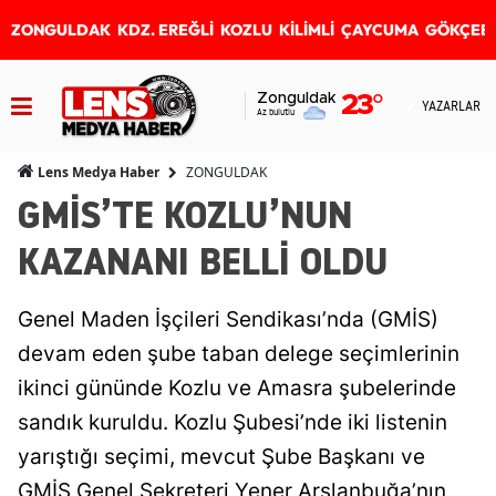
ZONGULDAK
KDZ. EREĞLİ
KOZLU
KİLİMLİ
ÇAYCUMA
GÖKÇEB
Zonguldak
23
°
YAZARLAR
Az bulutlu
ZONGULDAK
Lens Medya Haber
GMİS’TE KOZLU’NUN
KAZANANI BELLİ OLDU
Genel Maden İşçileri Sendikası’nda (GMİS)
devam eden şube taban delege seçimlerinin
ikinci gününde Kozlu ve Amasra şubelerinde
sandık kuruldu. Kozlu Şubesi’nde iki listenin
yarıştığı seçimi, mevcut Şube Başkanı ve
GMİS Genel Sekreteri Yener Arslanbuğa’nın