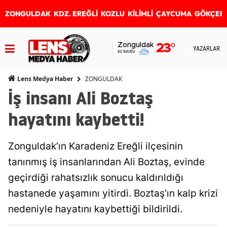
ZONGULDAK
KDZ. EREĞLİ
KOZLU
KİLİMLİ
ÇAYCUMA
GÖKÇEB
Zonguldak
23
°
YAZARLAR
Az bulutlu
ZONGULDAK
Lens Medya Haber
İş insanı Ali Boztaş
hayatını kaybetti!
Zonguldak’ın Karadeniz Ereğli ilçesinin
tanınmış iş insanlarından Ali Boztaş, evinde
geçirdiği rahatsızlık sonucu kaldırıldığı
hastanede yaşamını yitirdi. Boztaş’ın kalp krizi
nedeniyle hayatını kaybettiği bildirildi.