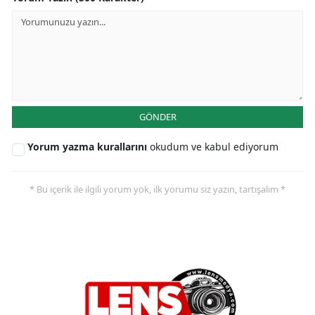
GÖNDER
Yorum yazma kurallarını
okudum ve kabul ediyorum
* Bu içerik ile ilgili yorum yok, ilk yorumu siz yazın, tartışalım *