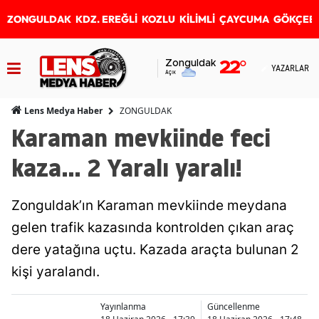
ZONGULDAK
KDZ. EREĞLİ
KOZLU
KİLİMLİ
ÇAYCUMA
GÖKÇEB
Zonguldak
22
°
YAZARLAR
Açık
ZONGULDAK
Lens Medya Haber
Karaman mevkiinde feci
kaza... 2 Yaralı yaralı!
Zonguldak’ın Karaman mevkiinde meydana
gelen trafik kazasında kontrolden çıkan araç
dere yatağına uçtu. Kazada araçta bulunan 2
kişi yaralandı.
Yayınlanma
Güncellenme