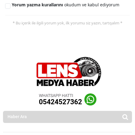
Yorum yazma kurallarını
okudum ve kabul ediyorum
* Bu içerik ile ilgili yorum yok, ilk yorumu siz yazın, tartışalım *
WHATSAPP HATTI
05424527362