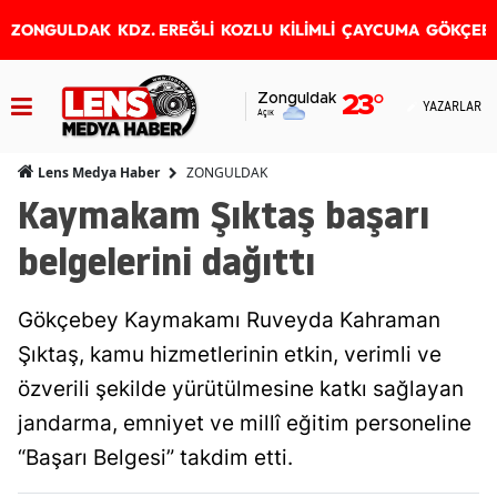
ZONGULDAK
KDZ. EREĞLİ
KOZLU
KİLİMLİ
ÇAYCUMA
GÖKÇEB
Zonguldak
23
°
YAZARLAR
Açık
ZONGULDAK
Lens Medya Haber
Kaymakam Şıktaş başarı
belgelerini dağıttı
Gökçebey Kaymakamı Ruveyda Kahraman
Şıktaş, kamu hizmetlerinin etkin, verimli ve
özverili şekilde yürütülmesine katkı sağlayan
jandarma, emniyet ve millî eğitim personeline
“Başarı Belgesi” takdim etti.