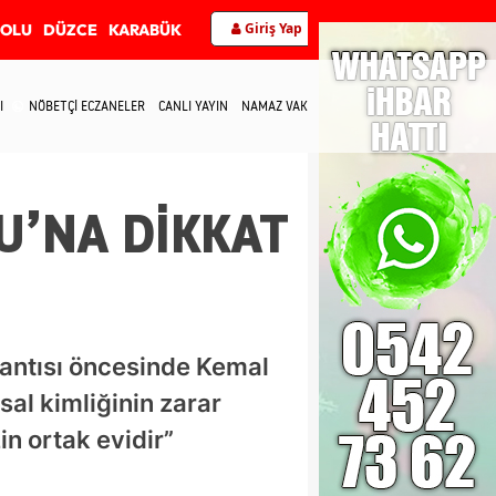
Giriş Yap
BOLU
DÜZCE
KARABÜK
I
NÖBETÇİ ECZANELER
CANLI YAYIN
NAMAZ VAKİTLERİ
İLETİŞİM
U’NA DİKKAT
antısı öncesinde Kemal
al kimliğinin zarar
n ortak evidir”