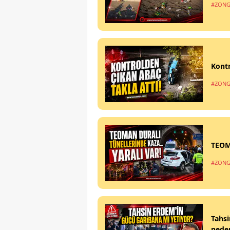
#ZONG
Kontr
#ZONG
TEOM
#ZONG
Tahsi
nede