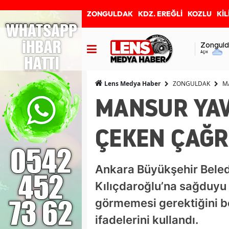
ZONGULDAK
KDZ. EREĞLİ
KOZLU
KİL
Zonguld
Açık
ZONGULDAK
M
Lens Medya Haber
MANSUR YAV
ÇEKEN ÇAĞR
Ankara Büyükşehir Beled
Kılıçdaroğlu’na sağduyu 
görmemesi gerektiğini be
ifadelerini kullandı.