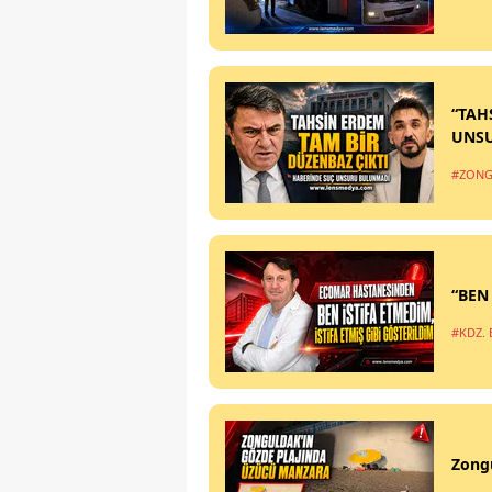
“TAH
UNS
#ZONG
“BEN
#KDZ. 
Zong