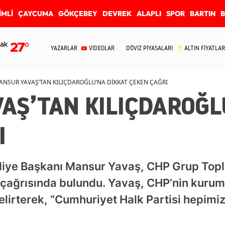
İMLİ
ÇAYCUMA
GÖKÇEBEY
DEVREK
ALAPLI
SPOR
BARTIN
ak
27
°
YAZARLAR
VİDEOLAR
DÖVİZ PİYASALARI
ALTIN FİYATLAR
ANSUR YAVAŞ’TAN KILIÇDAROĞLU’NA DİKKAT ÇEKEN ÇAĞRI
AŞ’TAN KILIÇDAROĞL
I
iye Başkanı Mansur Yavaş, CHP Grup Topl
çağrısında bulundu. Yavaş, CHP’nin kurums
lirterek, “Cumhuriyet Halk Partisi hepimizi