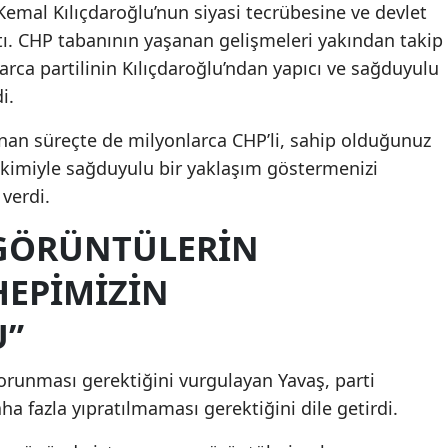
emal Kılıçdaroğlu’nun siyasi tecrübesine ve devlet
tı. CHP tabanının yaşanan gelişmeleri yakından takip
larca partilinin Kılıçdaroğlu’ndan yapıcı ve sağduyulu
i.
an süreçte de milyonlarca CHP’li, sahip olduğunuz
ikimiyle sağduyulu bir yaklaşım göstermenizi
 verdi.
 GÖRÜNTÜLERİN
EPİMİZİN
U”
orunması gerektiğini vurgulayan Yavaş, parti
a fazla yıpratılmaması gerektiğini dile getirdi.