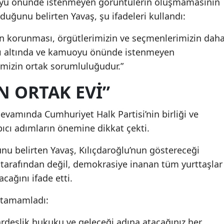
uoyu önünde istenmeyen görüntülerin oluşmamasının
uğunu belirten Yavaş, şu ifadeleri kullandı:
in korunması, örgütlerimizin ve seçmenlerimizin dah
ısı altında ve kamuoyu önünde istenmeyen
mizin ortak sorumluluğudur.”
N ORTAK EVİ”
evamında Cumhuriyet Halk Partisi’nin birliği ve
pıcı adımların önemine dikkat çekti.
nu belirten Yavaş, Kılıçdaroğlu’nun göstereceği
er tarafından değil, demokrasiye inanan tüm yurttaşlar
cağını ifade etti.
e tamamladı:
kardeşlik hukuku ve geleceği adına atacağınız her