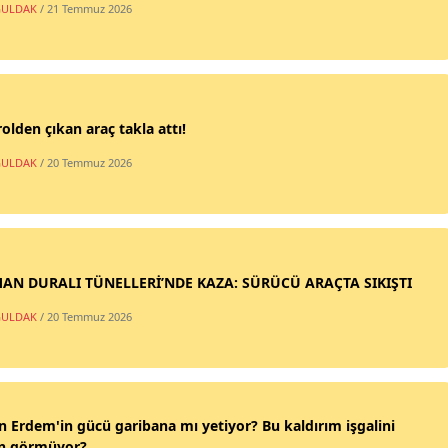
ULDAK
/ 21 Temmuz 2026
olden çıkan araç takla attı!
ULDAK
/ 20 Temmuz 2026
AN DURALI TÜNELLERİ’NDE KAZA: SÜRÜCÜ ARAÇTA SIKIŞTI
ULDAK
/ 20 Temmuz 2026
n Erdem'in gücü garibana mı yetiyor? Bu kaldırım işgalini
n görmüyor?