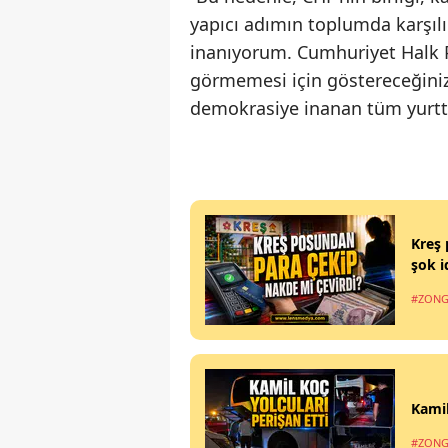
yapıcı adımın toplumda karşıl
inanıyorum. Cumhuriyet Halk Pa
görmemesi için göstereceğiniz h
demokrasiye inanan tüm yurttaş
Kreş 
şok i
#ZONG
Kamil
#ZONG