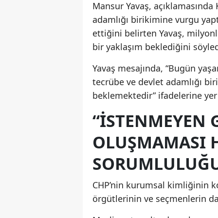
Mansur Yavaş, açıklamasında K
adamlığı birikimine vurgu yap
ettiğini belirten Yavaş, milyon
bir yaklaşım beklediğini söyled
Yavaş mesajında, “Bugün yaşan
tecrübe ve devlet adamlığı bir
beklemektedir” ifadelerine yer
“İSTENMEYEN
OLUŞMAMASI H
SORUMLULUĞ
CHP’nin kurumsal kimliğinin k
örgütlerinin ve seçmenlerin dah