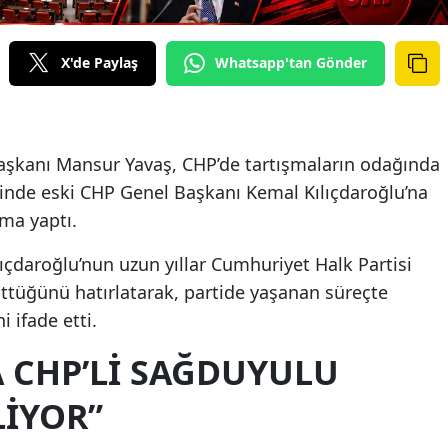
X'de Paylaş
Whatsapp'tan Gönder
aşkanı Mansur Yavaş, CHP’de tartışmaların odağında
sinde eski CHP Genel Başkanı Kemal Kılıçdaroğlu’na
ama yaptı.
ıçdaroğlu’nun uzun yıllar Cumhuriyet Halk Partisi
üttüğünü hatırlatarak, partide yaşanan süreçte
i ifade etti.
 CHP’Lİ SAĞDUYULU
LİYOR”