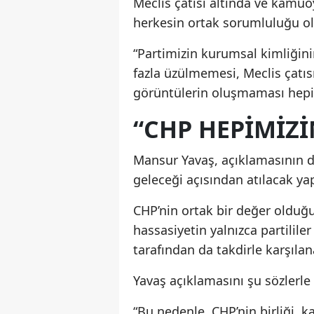
Meclis çatısı altında ve kam
herkesin ortak sorumluluğu old
“Partimizin kurumsal kimliğin
fazla üzülmemesi, Meclis çat
görüntülerin oluşmaması hepi
“CHP HEPİMİZİ
Mansur Yavaş, açıklamasının d
geleceği açısından atılacak ya
CHP’nin ortak bir değer olduğu
hassasiyetin yalnızca partilil
tarafından da takdirle karşılana
Yavaş açıklamasını şu sözlerl
“Bu nedenle, CHP’nin birliği, 