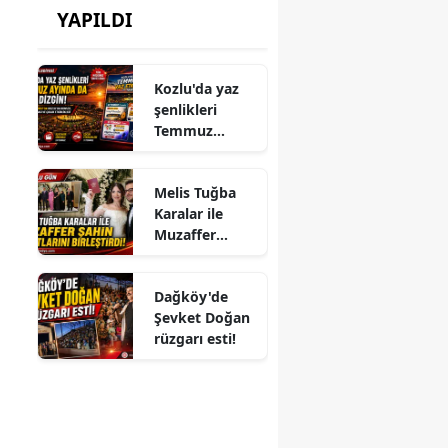
YAPILDI
Kozlu'da yaz
şenlikleri
Temmuz
ayında da dolu
dizgin devam
Melis Tuğba
ediyor!
Karalar ile
Muzaffer
Şahin
Hayatlarını
Dağköy'de
Birleştirdi!
Şevket Doğan
rüzgarı esti!