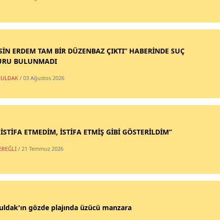
SİN ERDEM TAM BİR DÜZENBAZ ÇIKTI” HABERİNDE SUÇ
URU BULUNMADI
ULDAK
/ 03 Ağustos 2026
 İSTİFA ETMEDİM, İSTİFA ETMİŞ GİBİ GÖSTERİLDİM”
EREĞLİ
/ 21 Temmuz 2026
uldak'ın gözde plajında üzücü manzara