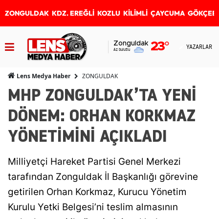
ZONGULDAK
KDZ. EREĞLİ
KOZLU
KİLİMLİ
ÇAYCUMA
GÖKÇEB
Zonguldak
23
°
YAZARLAR
Az bulutlu
ZONGULDAK
Lens Medya Haber
MHP ZONGULDAK’TA YENİ
DÖNEM: ORHAN KORKMAZ
YÖNETİMİNİ AÇIKLADI
Milliyetçi Hareket Partisi Genel Merkezi
tarafından Zonguldak İl Başkanlığı görevine
getirilen Orhan Korkmaz, Kurucu Yönetim
Kurulu Yetki Belgesi’ni teslim almasının