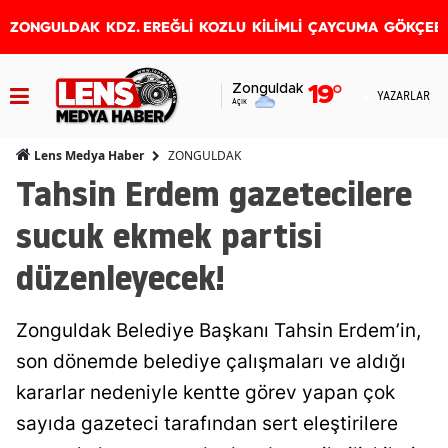
ZONGULDAK
KDZ. EREĞLİ
KOZLU
KİLİMLİ
ÇAYCUMA
GÖKÇEB
Zonguldak
19
°
YAZARLAR
Açık
ZONGULDAK
Lens Medya Haber
Tahsin Erdem gazetecilere
sucuk ekmek partisi
düzenleyecek!
Zonguldak Belediye Başkanı Tahsin Erdem’in,
son dönemde belediye çalışmaları ve aldığı
kararlar nedeniyle kentte görev yapan çok
sayıda gazeteci tarafından sert eleştirilere