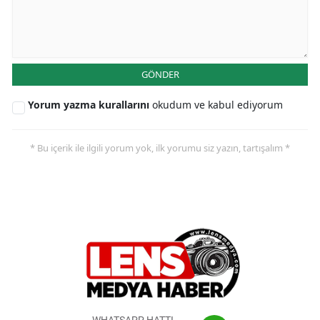
GÖNDER
Yorum yazma kurallarını
okudum ve kabul ediyorum
* Bu içerik ile ilgili yorum yok, ilk yorumu siz yazın, tartışalım *
WHATSAPP HATTI