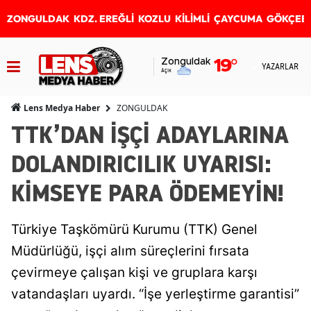
ZONGULDAK
KDZ. EREĞLİ
KOZLU
KİLİMLİ
ÇAYCUMA
GÖKÇEB
Zonguldak
19
°
YAZARLAR
Açık
ZONGULDAK
Lens Medya Haber
TTK’DAN İŞÇİ ADAYLARINA
DOLANDIRICILIK UYARISI:
KİMSEYE PARA ÖDEMEYİN!
Türkiye Taşkömürü Kurumu (TTK) Genel
Müdürlüğü, işçi alım süreçlerini fırsata
çevirmeye çalışan kişi ve gruplara karşı
vatandaşları uyardı. “İşe yerleştirme garantisi”