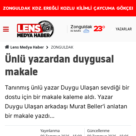
ZONGULDAK
KDZ. EREĞLİ
KOZLU
KİLİMLİ
ÇAYCUMA
GÖKÇEB
Zonguldak
23
°
YAZARLAR
Az bulutlu
ZONGULDAK
Lens Medya Haber
Ünlü yazardan duygusal
makale
Tanınmış ünlü yazar Duygu Ulaşan sevdiği bir
dostu için bir makale kaleme aldı. Yazar
Duygu Ulaşan arkadaşı Murat Beller'i anlatan
bir makale yazdı…
Yayınlanma
Güncellenme