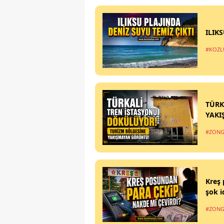
ILIK
#KOZL
TÜRK
YAKI
#ZONG
Kreş 
şok i
#ZONG