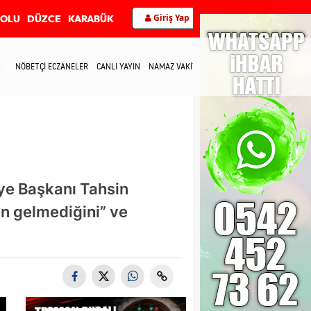
Giriş Yap
BOLU
DÜZCE
KARABÜK
NÖBETÇİ ECZANELER
CANLI YAYIN
NAMAZ VAKİTLERİ
İLETİŞİM
ye Başkanı Tahsin
ın gelmediğini” ve