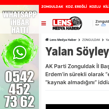
ZONGULDAK
KDZ. EREĞLİ
KOZLU
KİL
Zonguld
Açık
ZONGULDAK
Ya
Lens Medya Haber
Yalan Söyle
AK Parti Zonguldak İl B
Erdem’in sürekli olarak “
“kaynak almadığını” iddi