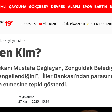
İMLİ
ÇAYCUMA
GÖKÇEBEY
DEVREK
ALAPLI
SPOR
BARTIN
ak
19
°
YAZARLAR
VİDEOLAR
DÖVİZ PİYASALARI
ALTIN FİYATLARI
lan Söyleyen Kim?
yen Kim?
aşkanı Mustafa Çağlayan, Zonguldak Beledi
engellendiğini”, “İller Bankası’ndan parasın
a etmesine tepki gösterdi.
Yayınlanma
27 Kasım 2025 - 15:19