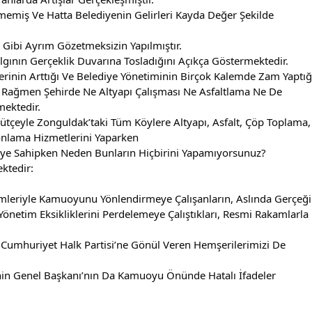
şmemiş Ve Hatta Belediyenin Gelirleri Kayda Değer Şekilde 
Gibi Ayrım Gözetmeksizin Yapılmıştır.
gının Gerçeklik Duvarına Tosladığını Açıkça Göstermektedir.
rinin Arttığı Ve Belediye Yönetiminin Birçok Kalemde Zam Yaptığı
Rağmen Şehirde Ne Altyapı Çalışması Ne Asfaltlama Ne De 
mektedir.
Bütçeyle Zonguldak’taki Tüm Köylere Altyapı, Asfalt, Çöp Toplama, 
tonlama Hizmetlerini Yaparken
tçeye Sahipken Neden Bunların Hiçbirini Yapamıyorsunuz?
ktedir:
emleriyle Kamuoyunu Yönlendirmeye Çalışanların, Aslında Gerçeği 
Yönetim Eksikliklerini Perdelemeye Çalıştıkları, Resmi Rakamlarla 
Cumhuriyet Halk Partisi’ne Gönül Veren Hemşerilerimizi De 
inin Genel Başkanı’nın Da Kamuoyu Önünde Hatalı İfadeler 