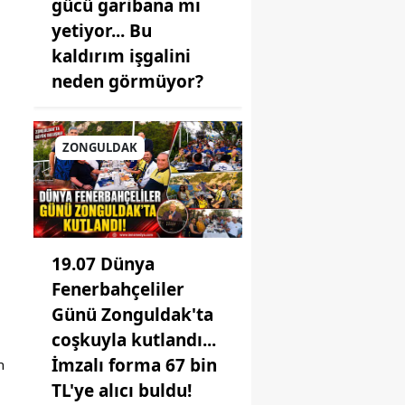
gücü garibana mı
yetiyor... Bu
kaldırım işgalini
neden görmüyor?
ZONGULDAK
19.07 Dünya
Fenerbahçeliler
Günü Zonguldak'ta
coşkuyla kutlandı...
İmzalı forma 67 bin
 
TL'ye alıcı buldu!