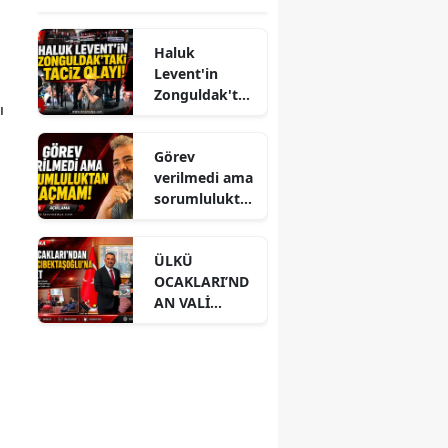
Haluk
Levent'in
Zonguldak'ta
 
ki taciz olayı!
Görev
verilmedi ama
sorumlulukta
n kaçmam!
ÜLKÜ
OCAKLARI’ND
AN VALİ
HACIBEKTAŞO
ĞLU’NA
ZİYARET