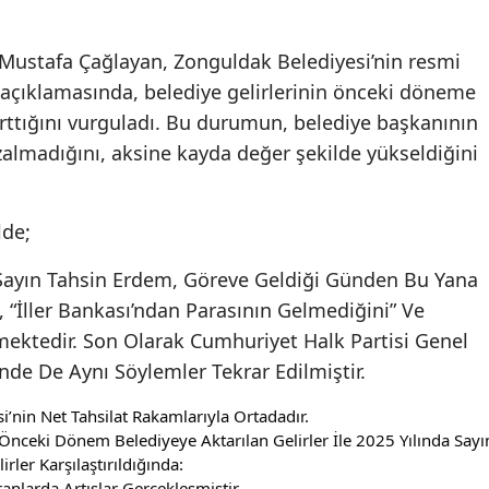
 Mustafa Çağlayan, Zonguldak Belediyesi’nin resmi
ı açıklamasında, belediye gelirlerinin önceki döneme
rttığını vurguladı. Bu durumun, belediye başkanının
azalmadığını, aksine kayda değer şekilde yükseldiğini
lde;
Sayın Tahsin Erdem, Göreve Geldiği Günden Bu Yana
, “İller Bankası’ndan Parasının Gelmediğini” Ve
mektedir. Son Olarak Cumhuriyet Halk Partisi Genel
de De Aynı Söylemler Tekrar Edilmiştir.
’nin Net Tahsilat Rakamlarıyla Ortadadır.
nceki Dönem Belediyeye Aktarılan Gelirler İle 2025 Yılında Sayın
ler Karşılaştırıldığında:
nlarda Artışlar Gerçekleşmiştir.