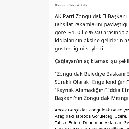
Okunma Süresi: 2 dk
AK Parti Zonguldak İl Başkanı
tahsilat rakamlarını paylaştığ
göre %100 ile %240 arasında a
iddialarının aksine gelirlerin 
gösterdiğini söyledi.
Çağlayan’ın açıklaması şu şeki
"Zonguldak Belediye Başkanı 
Sürekli Olarak “Engellendiğini”
“Kaynak Alamadığını” İddia Et
Başkanı’nın Zonguldak Mitingin
Ancak Gerçekler, Zonguldak Belediyesi
Aşağıdaki Tabloda Görüleceği Üzere, Ö
Tahsin Erdem Dönemine Aktarılan Gelir
• %100 İle %240 Arasında Değişen Ora