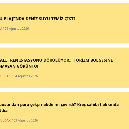
SU PLAJI’NDA DENİZ SUYU TEMİZ ÇIKTI
U
/ 04 Ağustos 2026
ALİ TREN İSTASYONU DÖKÜLÜYOR... TURİZM BÖLGESİNE
ŞMAYAN GÖRÜNTÜ!
ULDAK
/ 04 Ağustos 2026
posundan para çekp nakde mi çevirdi? Kreş sahibi hakkında
ddia
ULDAK
/ 03 Ağustos 2026