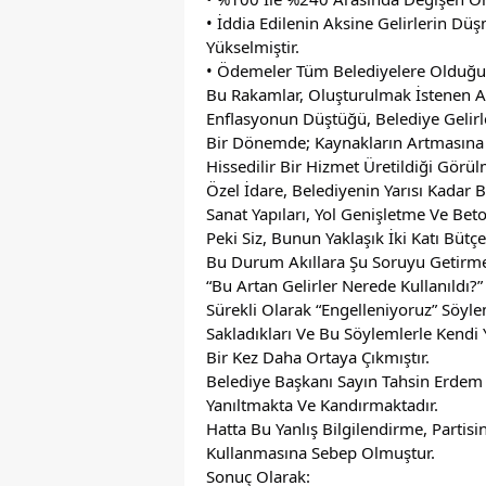
• İddia Edilenin Aksine Gelirlerin Dü
Yükselmiştir.
• Ödemeler Tüm Belediyelere Olduğu 
Bu Rakamlar, Oluşturulmak İstenen Al
Enflasyonun Düştüğü, Belediye Gelirle
Bir Dönemde; Kaynakların Artmasına 
Hissedilir Bir Hizmet Üretildiği Görül
Özel İdare, Belediyenin Yarısı Kadar 
Sanat Yapıları, Yol Genişletme Ve Be
Peki Siz, Bunun Yaklaşık İki Katı Bü
Bu Durum Akıllara Şu Soruyu Getirme
“Bu Artan Gelirler Nerede Kullanıldı?”
Sürekli Olarak “Engelleniyoruz” Söyl
Sakladıkları Ve Bu Söylemlerle Kendi 
Bir Kez Daha Ortaya Çıkmıştır.
Belediye Başkanı Sayın Tahsin Erdem 
Yanıltmakta Ve Kandırmaktadır.
Hatta Bu Yanlış Bilgilendirme, Partis
Kullanmasına Sebep Olmuştur.
Sonuç Olarak: