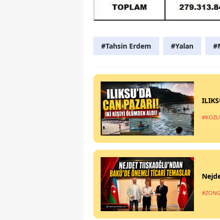
#Tahsin Erdem
#Yalan
#
ILIK
#KOZL
Nejde
#ZONG