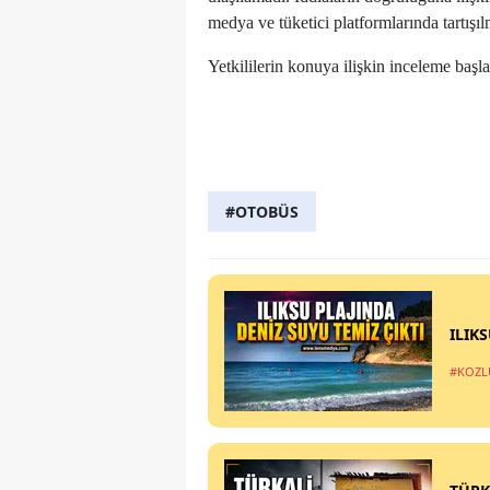
medya ve tüketici platformlarında tartış
Yetkililerin konuya ilişkin inceleme başl
#OTOBÜS
ILIK
#KOZL