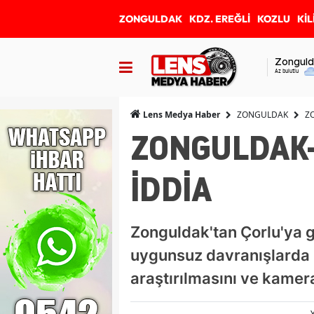
ZONGULDAK
KDZ. EREĞLİ
KOZLU
KİL
Zonguld
Az bulutlu
ZONGULDAK
Z
Lens Medya Haber
ZONGULDAK-
İDDİA
Zonguldak'tan Çorlu'ya g
uygunsuz davranışlarda 
araştırılmasını ve kamera