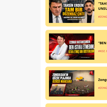
“TAH
UNS
#ZONG
“BEN
#KDZ. 
Zong
#ZONG