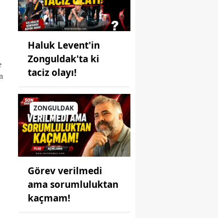
Haluk Levent'in
Zonguldak'ta ki
e
taciz olayı!
n
ZONGULDAK
Görev verilmedi
ama sorumluluktan
kaçmam!