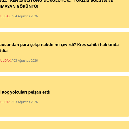
ALİ TREN İSTASYONU DÖKÜLÜYOR... TURİZM BÖLGESİNE
ŞMAYAN GÖRÜNTÜ!
ULDAK
/ 04 Ağustos 2026
posundan para çekp nakde mi çevirdi? Kreş sahibi hakkında
ddia
ULDAK
/ 03 Ağustos 2026
 Koç yolcuları peişan etti!
ULDAK
/ 03 Ağustos 2026