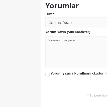
Yorumlar
İsim*
Yorum Yazın (500 Karakter)
Yorum yazma kurallarını
okudum v
* Bu içerik ile