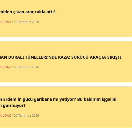
olden çıkan araç takla attı!
ULDAK
/ 20 Temmuz 2026
AN DURALI TÜNELLERİ’NDE KAZA: SÜRÜCÜ ARAÇTA SIKIŞTI
ULDAK
/ 20 Temmuz 2026
n Erdem'in gücü garibana mı yetiyor? Bu kaldırım işgalini
n görmüyor?
ULDAK
/ 20 Temmuz 2026