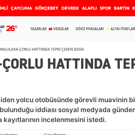
İMLİ
ÇAYCUMA
GÖKÇEBEY
DEVREK
ALAPLI
SPOR
BARTIN
ak
26
°
YAZARLAR
VİDEOLAR
DÖVİZ PİYASALARI
ALTIN FİYATLAR
ONGULDAK-ÇORLU HATTINDA TEPKİ ÇEKEN İDDİA
ÇORLU HATTINDA TEP
iden yolcu otobüsünde görevli muavinin bi
bulunduğu iddiası sosyal medyada gündem 
 kayıtlarının incelenmesini istedi.
Yayınlanma
Güncellenme