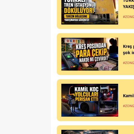
TÜRK
YAKI
#ZONG
Kreş 
şok i
#ZONG
Kamil
#ZONG