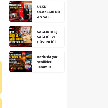
ÜLKÜ
OCAKLARI’ND
AN VALİ
HACIBEKTAŞO
ĞLU’NA
SAĞLIKTA İŞ
ZİYARET
SAĞLIĞI VE
GÜVENLİĞİ
KURUL
TOPLANTISI
Kozlu'da yaz
YAPILDI
şenlikleri
Temmuz
ayında da dolu
dizgin devam
ediyor!