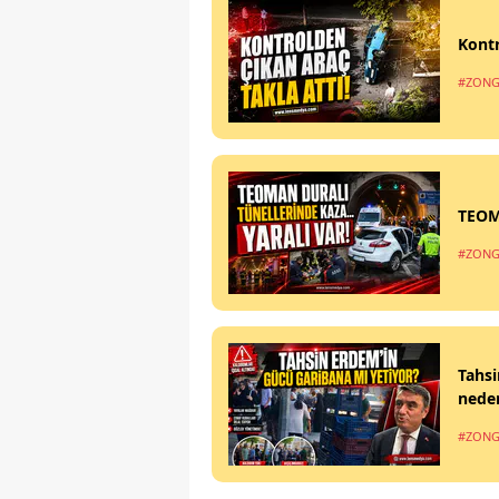
Kontr
#ZONG
TEOM
#ZONG
Tahsi
nede
#ZONG