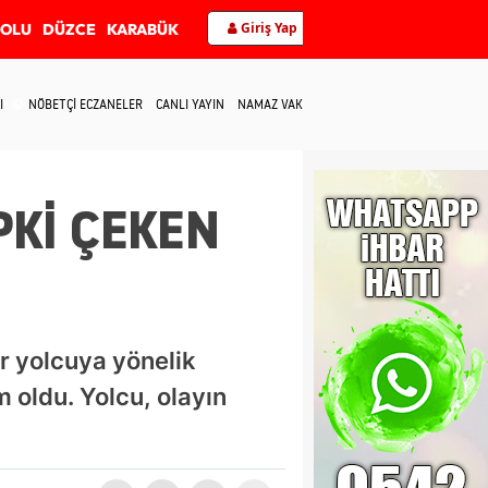
Giriş Yap
BOLU
DÜZCE
KARABÜK
I
NÖBETÇİ ECZANELER
CANLI YAYIN
NAMAZ VAKİTLERİ
İLETİŞİM
Kİ ÇEKEN
r yolcuya yönelik
oldu. Yolcu, olayın