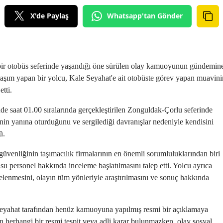
X'de Paylaş
Whatsapp'tan Gönder
 bir otobüs seferinde yaşandığı öne sürülen olay kamuoyunun gündemin
laşım yapan bir yolcu, Kale Seyahat'e ait otobüste görev yapan muavini
tti.
de saat 01.00 sıralarında gerçekleştirilen Zonguldak-Çorlu seferinde
nin yanına oturduğunu ve sergilediği davranışlar nedeniyle kendisini
ü.
güvenliğinin taşımacılık firmalarının en önemli sorumluluklarından biri
 personel hakkında inceleme başlatılmasını talep etti. Yolcu ayrıca
elenmesini, olayın tüm yönleriyle araştırılmasını ve sonuç hakkında
 Seyahat tarafından henüz kamuoyuna yapılmış resmi bir açıklamaya
in herhangi bir resmi tespit veya adli karar bulunmazken, olay sosyal