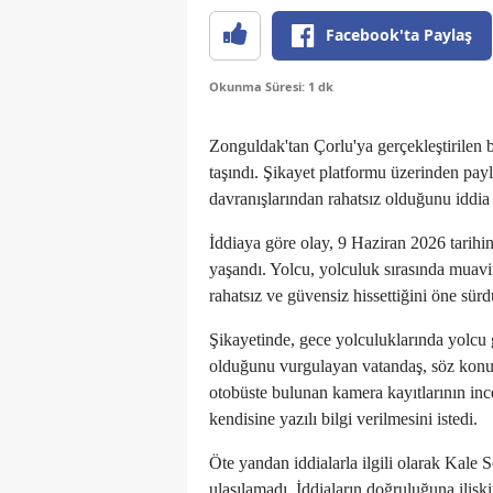
Facebook'ta Paylaş
Okunma Süresi: 1 dk
Zonguldak'tan Çorlu'ya gerçekleştirilen
taşındı. Şikayet platformu üzerinden pay
davranışlarından rahatsız olduğunu iddia e
İddiaya göre olay, 9 Haziran 2026 tarihin
yaşandı. Yolcu, yolculuk sırasında muavi
rahatsız ve güvensiz hissettiğini öne sürd
Şikayetinde, gece yolculuklarında yolcu 
olduğunu vurgulayan vatandaş, söz konusu
otobüste bulunan kamera kayıtlarının inc
kendisine yazılı bilgi verilmesini istedi.
Öte yandan iddialarla ilgili olarak Kale
ulaşılamadı. İddiaların doğruluğuna ilişk