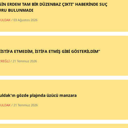
SİN ERDEM TAM BİR DÜZENBAZ ÇIKTI” HABERİNDE SUÇ
URU BULUNMADI
ULDAK
/ 03 Ağustos 2026
 İSTİFA ETMEDİM, İSTİFA ETMİŞ GİBİ GÖSTERİLDİM”
EREĞLİ
/ 21 Temmuz 2026
uldak'ın gözde plajında üzücü manzara
ULDAK
/ 21 Temmuz 2026