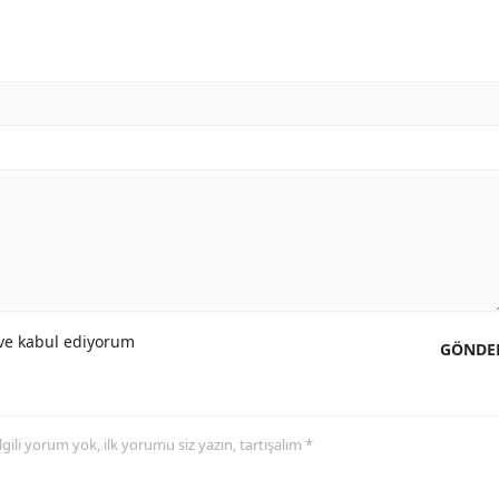
e kabul ediyorum
GÖNDE
 ilgili yorum yok, ilk yorumu siz yazın, tartışalım *