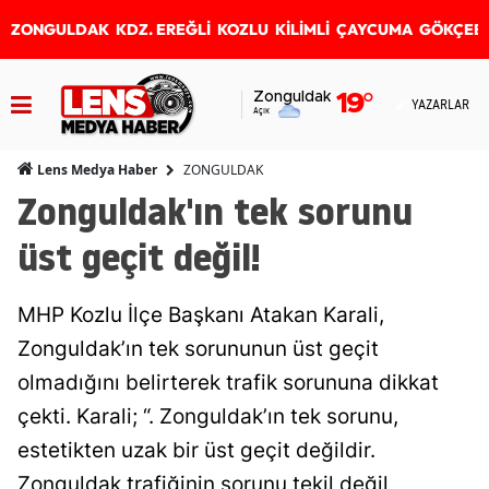
ZONGULDAK
KDZ. EREĞLİ
KOZLU
KİLİMLİ
ÇAYCUMA
GÖKÇEB
Zonguldak
19
°
YAZARLAR
Açık
ZONGULDAK
Lens Medya Haber
Zonguldak'ın tek sorunu
üst geçit değil!
MHP Kozlu İlçe Başkanı Atakan Karali,
Zonguldak’ın tek sorununun üst geçit
olmadığını belirterek trafik sorununa dikkat
çekti. Karali; “. Zonguldak’ın tek sorunu,
estetikten uzak bir üst geçit değildir.
Zonguldak trafiğinin sorunu tekil değil,