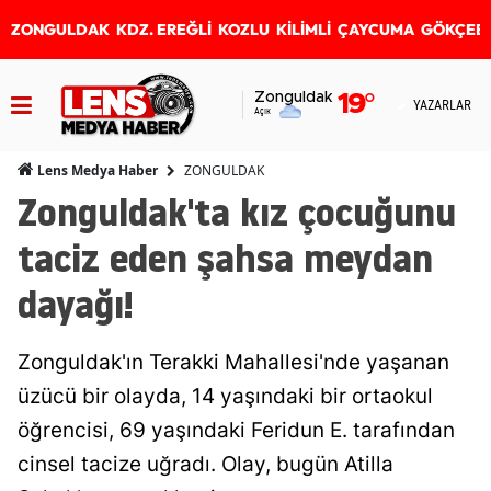
ZONGULDAK
KDZ. EREĞLİ
KOZLU
KİLİMLİ
ÇAYCUMA
GÖKÇEB
Zonguldak
19
°
YAZARLAR
Açık
ZONGULDAK
Lens Medya Haber
Zonguldak'ta kız çocuğunu
taciz eden şahsa meydan
dayağı!
Zonguldak'ın Terakki Mahallesi'nde yaşanan
üzücü bir olayda, 14 yaşındaki bir ortaokul
öğrencisi, 69 yaşındaki Feridun E. tarafından
cinsel tacize uğradı. Olay, bugün Atilla