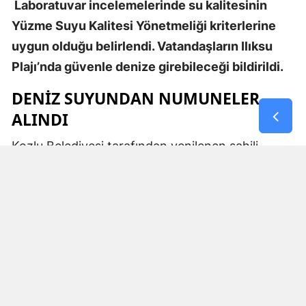
Laboratuvar incelemelerinde su kalitesinin
Yüzme Suyu Kalitesi Yönetmeliği kriterlerine
uygun olduğu belirlendi. Vatandaşların Ilıksu
Plajı’nda güvenle denize girebileceği bildirildi.
DENİZ SUYUNDAN NUMUNELER
ALINDI
Kozlu Belediyesi tarafından yenilenen sahili,
kumsalı ve sosyal tesisleriyle yaz sezonunda
vatandaşların yoğun ilgi gösterdiği Ilıksu Plajı’nda
deniz suyu kalitesine yönelik kontroller
gerçekleştirildi.
Vatandaşların sağlıklı ve güvenli bir ortamda
denize girebilmesi amacıyla plajın farklı
noktalarından deniz suyu numuneleri alındı.