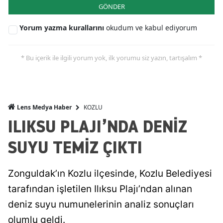
GÖNDER
Yorum yazma kurallarını
okudum ve kabul ediyorum
* Bu içerik ile ilgili yorum yok, ilk yorumu siz yazın, tartışalım *
KOZLU
Lens Medya Haber
ILIKSU PLAJI’NDA DENİZ
SUYU TEMİZ ÇIKTI
Zonguldak’ın Kozlu ilçesinde, Kozlu Belediyesi
tarafından işletilen Ilıksu Plajı’ndan alınan
deniz suyu numunelerinin analiz sonuçları
olumlu geldi.