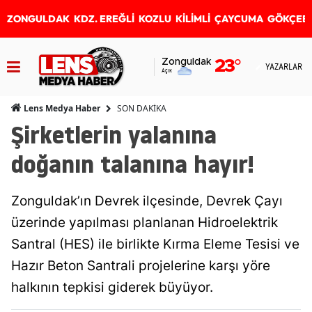
ZONGULDAK
KDZ. EREĞLİ
KOZLU
KİLİMLİ
ÇAYCUMA
GÖKÇEB
Zonguldak
23
°
YAZARLAR
Açık
SON DAKİKA
Lens Medya Haber
Şirketlerin yalanına
doğanın talanına hayır!
Zonguldak’ın Devrek ilçesinde, Devrek Çayı
üzerinde yapılması planlanan Hidroelektrik
Santral (HES) ile birlikte Kırma Eleme Tesisi ve
Hazır Beton Santrali projelerine karşı yöre
halkının tepkisi giderek büyüyor.