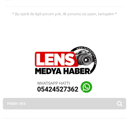
* Bu içerik ile ilgili yorum yok, ilk yorumu siz yazın, tartışalım *
WHATSAPP HATTI
05424527362