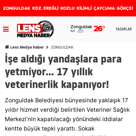
ZONGULDAK
KDZ. EREĞLİ
KOZLU
KİLİMLİ
ÇAYCUMA
GÖKÇEB
Zonguldak
26
°
YAZARLAR
Açık
ZONGULDAK
Lens Medya Haber
İşe aldığı yandaşlara para
yetmiyor... 17 yıllık
veterinerlik kapanıyor!
Zonguldak Belediyesi bünyesinde yaklaşık 17
yıldır hizmet verdiği belirtilen Veteriner Sağlık
Merkezi’nin kapatılacağı yönündeki iddialar
kentte büyük tepki yarattı. Sokak