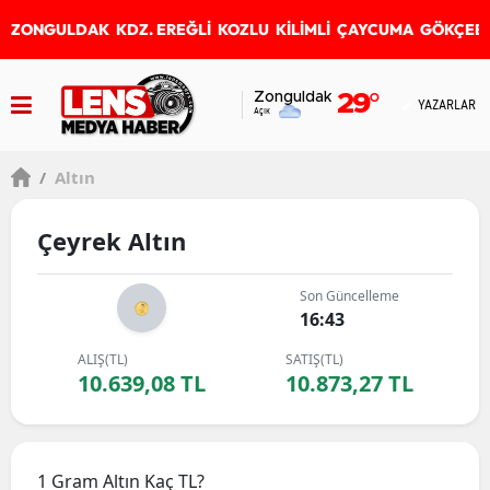
ZONGULDAK
KDZ. EREĞLİ
KOZLU
KİLİMLİ
ÇAYCUMA
GÖKÇEB
Zonguldak
29
°
YAZARLAR
Açık
/
Altın
Çeyrek Altın
Son Güncelleme
16:43
ALIŞ(TL)
SATIŞ(TL)
10.639,08 TL
10.873,27 TL
1 Gram Altın Kaç TL?