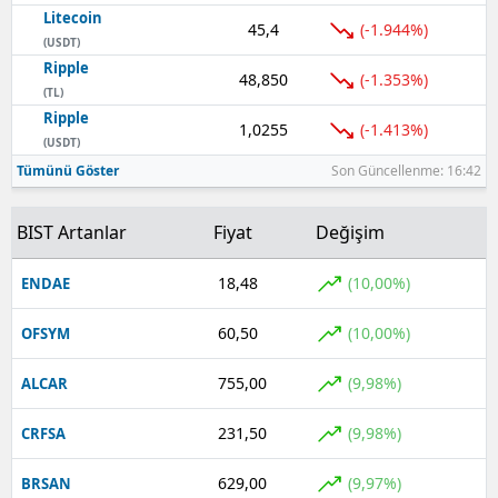
Litecoin
45,4
(-1.944%)
(USDT)
Ripple
48,850
(-1.353%)
(TL)
Ripple
1,0255
(-1.413%)
(USDT)
Tümünü Göster
Son Güncellenme: 16:42
BIST Artanlar
Fiyat
Değişim
18,48
(10,00%)
ENDAE
60,50
(10,00%)
OFSYM
755,00
(9,98%)
ALCAR
231,50
(9,98%)
CRFSA
629,00
(9,97%)
BRSAN