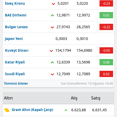
5,0201
5,0220
İsveç Kronu
-0.23
12,9871
12,9972
BAE Dirhemi
0.02
27,9743
28,2565
Bulgar Levası
-0.22
0,3003
0,3010
Japon Yeni
-0.69
154,1794
154,6980
Kuveyt Dinarı
-0.05
12,6339
13,5698
Katar Riyali
0.08
12,7049
12,7089
Suudi Riyali
0.02
Tümünü Göster
Son Güncellenme: 10 Ağustos 16:40
Altın
Alış
Satış
6.631,45
6.623,88
Gram Altın (Kapalı Çarşı)