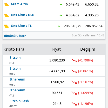
6.650,32
6.649,43
Gram Altın
4.335,20
4.334,62
Ons Altın / USD
206.857,54
206.810,79
Ons Altın / TL
Son Güncellenme: 16:43
Tümünü Göster
Kripto Para
Fiyat
Değişim
Bitcoin
3.080.230
(-0.798%)
(TL)
Bitcoin
64.661,99
(-0.861%)
(USDT)
Ethereum
1.900,92
(-1.167%)
(USDT)
Ethereum
90.551
(-1.099%)
(TL)
Bitcoin Cash
214,8
(-1.196%)
(USDT)