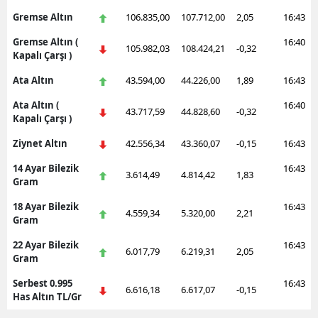
Gremse Altın
106.835,00
107.712,00
2,05
16:43
Gremse Altın (
16:40
105.982,03
108.424,21
-0,32
Kapalı Çarşı )
Ata Altın
43.594,00
44.226,00
1,89
16:43
Ata Altın (
16:40
43.717,59
44.828,60
-0,32
Kapalı Çarşı )
Ziynet Altın
42.556,34
43.360,07
-0,15
16:43
14 Ayar Bilezik
16:43
3.614,49
4.814,42
1,83
Gram
18 Ayar Bilezik
16:43
4.559,34
5.320,00
2,21
Gram
22 Ayar Bilezik
16:43
6.017,79
6.219,31
2,05
Gram
Serbest 0.995
16:43
6.616,18
6.617,07
-0,15
Has Altın TL/Gr