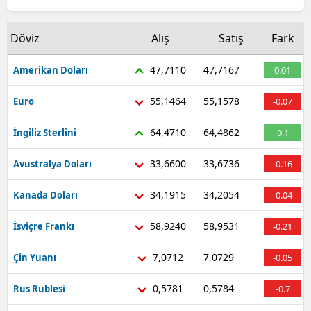
Döviz
Alış
Satış
Fark
47,7110
47,7167
Amerikan Doları
0.01
55,1464
55,1578
Euro
-0.07
64,4710
64,4862
İngiliz Sterlini
0.1
33,6600
33,6736
Avustralya Doları
-0.16
34,1915
34,2054
Kanada Doları
-0.04
58,9240
58,9531
İsviçre Frankı
-0.21
7,0712
7,0729
Çin Yuanı
-0.05
0,5781
0,5784
Rus Rublesi
-0.7