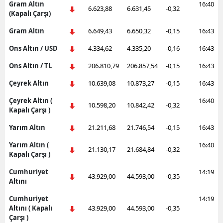
Gram Altın
16:40
6.623,88
6.631,45
-0,32
(Kapalı Çarşı)
Gram Altın
6.649,43
6.650,32
-0,15
16:43
Ons Altın / USD
4.334,62
4.335,20
-0,16
16:43
Ons Altın / TL
206.810,79
206.857,54
-0,15
16:43
Çeyrek Altın
10.639,08
10.873,27
-0,15
16:43
Çeyrek Altın (
16:40
10.598,20
10.842,42
-0,32
Kapalı Çarşı )
Yarım Altın
21.211,68
21.746,54
-0,15
16:43
Yarım Altın (
16:40
21.130,17
21.684,84
-0,32
Kapalı Çarşı )
Cumhuriyet
14:19
43.929,00
44.593,00
-0,35
Altını
Cumhuriyet
14:19
Altını ( Kapalı
43.929,00
44.593,00
-0,35
Çarşı )