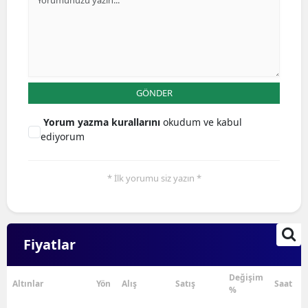
GÖNDER
Yorum yazma kurallarını
okudum ve kabul
ediyorum
* İlk yorumu siz yazın *
Fiyatlar
Değişim
Altınlar
Yön
Alış
Satış
Saat
%