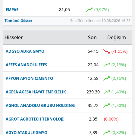
81,05
(9,97%)
EMPAE
Tümünü Göster
Son Güncellenme: 10.08.2026 16:25
Hisseler
Son
Değişim
54,15
(-1,55%)
ADGYO ADRA GMYO
22,04
(2,13%)
AEFES ANADOLU EFES
12,58
(0,16%)
AFYON AFYON CIMENTO
239,30
(1,40%)
AGESA AGESA HAYAT EMEKLILIK
35,72
(1,30%)
AGHOL ANADOLU GRUBU HOLDING
2,35
(0,00%)
AGROT AGROTECH TEKNOLOJI
7,39
(0,82%)
AGYO ATAKULE GMYO