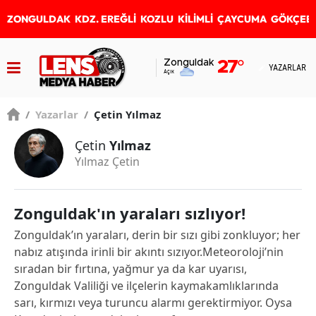
ZONGULDAK
KDZ. EREĞLİ
KOZLU
KİLİMLİ
ÇAYCUMA
GÖKÇEB
Zonguldak
27
°
YAZARLAR
Açık
/
Yazarlar
/
Çetin Yılmaz
Çetin
Yılmaz
Yılmaz Çetin
Zonguldak'ın yaraları sızlıyor!
Zonguldak’ın yaraları, derin bir sızı gibi zonkluyor; her
nabız atışında irinli bir akıntı sızıyor.Meteoroloji’nin
sıradan bir fırtına, yağmur ya da kar uyarısı,
Zonguldak Valiliği ve ilçelerin kaymakamlıklarında
sarı, kırmızı veya turuncu alarmı gerektirmiyor. Oysa